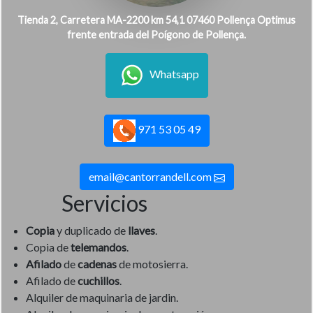
Tienda 2, Carretera MA-2200 km 54,1 07460 Pollença Optimus
frente entrada del Poígono de Pollença.
Whatsapp
971 53 05 49
email@cantorrandell.com
Servicios
Copia
y duplicado de
llaves
.
Copia de
telemandos
.
Afilado
de
cadenas
de motosierra.
Afilado de
cuchillos
.
Alquiler de maquinaria de jardin.