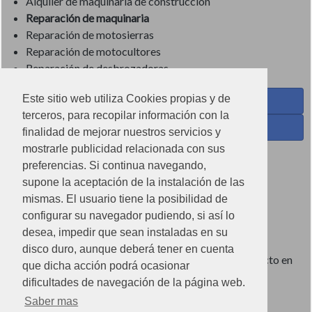
Alquiler de maquinaria de construcción
Reparación de maquinaria
Reparación de motosierras
Reparación de motocultores
Reparación de desbrozadoras
Este sitio web utiliza Cookies propias y de
Coses de Cuina - Menaje y hogar en Facebook
terceros, para recopilar información con la
Ferreteria Torrandell en Facebook
finalidad de mejorar nuestros servicios y
mostrarle publicidad relacionada con sus
Coses de Cuina en Instagram
preferencias. Si continua navegando,
Condiciones de uso
supone la aceptación de la instalación de las
mismas. El usuario tiene la posibilidad de
Poítica de redes sociales
configurar su navegador pudiendo, si así lo
Política de cookies
desea, impedir que sean instaladas en su
disco duro, aunque deberá tener en cuenta
Imágenes no contractuales, pueden diferir de producto en
que dicha acción podrá ocasionar
tienda.
dificultades de navegación de la página web.
Saber mas