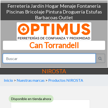
Ferretería
Jardín
Hogar
Menaje
Fontanería
Piscinas
Bricolaje
Pintura
Droguería
Estufas
Barbacoas
Outlet
Can Torrandell
NIROSTA
Inicio
>
Nuestras marcas
>
Productos NIROSTA
Disponible en tienda ahora