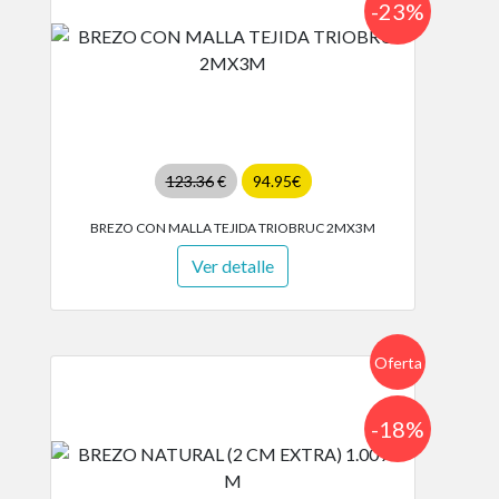
-23%
123.36
€
94.95€
BREZO CON MALLA TEJIDA TRIOBRUC 2MX3M
Ver detalle
Oferta
-18%