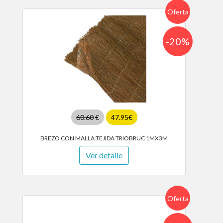
Oferta
-20%
60.60
€
47.95€
BREZO CON MALLA TEJIDA TRIOBRUC 1MX3M
Ver detalle
Oferta