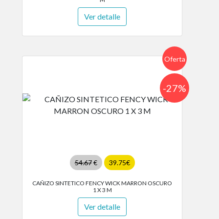
Ver detalle
Oferta
-27%
54.67
€
39.75€
CAÑIZO SINTETICO FENCY WICK MARRON OSCURO
1 X 3 M
Ver detalle