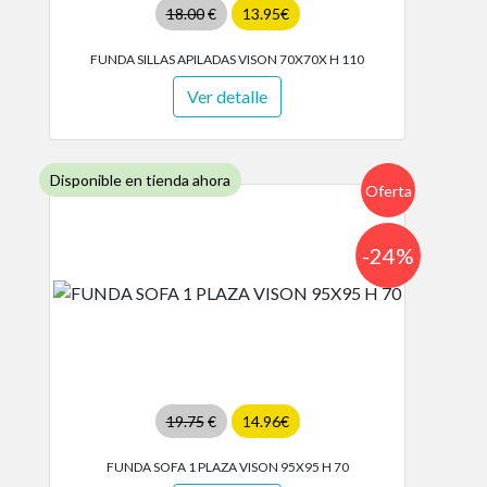
18.00
€
13.95€
FUNDA SILLAS APILADAS VISON 70X70X H 110
Ver detalle
Disponible en tienda ahora
Oferta
-24%
19.75
€
14.96€
FUNDA SOFA 1 PLAZA VISON 95X95 H 70