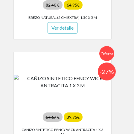
82.40
€
64.95€
BREZO NATURAL (2 CM EXTRA) 1.50 X 5 M
Ver detalle
Oferta
-27%
54.67
€
39.75€
CAÑIZO SINTETICO FENCY WICK ANTRACITA 1 X 3
M