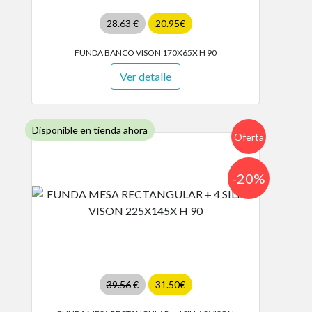
28.63
€
20.95€
FUNDA BANCO VISON 170X65X H 90
Ver detalle
Disponible en tienda ahora
Oferta
-20%
39.56
€
31.50€