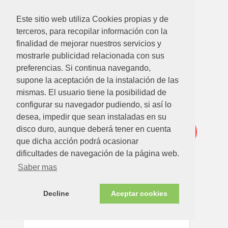
91.19
€
72.95€
Este sitio web utiliza Cookies propias y de
terceros, para recopilar información con la
JARDIN ARTIFICIAL VERTICAL TROPIC 100 X 100 CM
finalidad de mejorar nuestros servicios y
mostrarle publicidad relacionada con sus
Ver detalle
preferencias. Si continua navegando,
supone la aceptación de la instalación de las
mismas. El usuario tiene la posibilidad de
Oferta
configurar su navegador pudiendo, si así lo
desea, impedir que sean instaladas en su
disco duro, aunque deberá tener en cuenta
-21%
que dicha acción podrá ocasionar
dificultades de navegación de la página web.
Saber mas
Decline
Aceptar cookies
60.79
€
47.95€