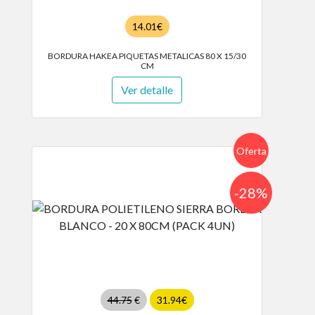
14.01€
BORDURA HAKEA PIQUETAS METALICAS 80 X 15/30
CM
Ver detalle
Oferta
-28%
44.75
€
31.94€