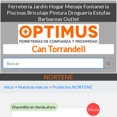
Ferretería
Jardín
Hogar
Menaje
Fontanería
Piscinas
Bricolaje
Pintura
Droguería
Estufas
Barbacoas
Outlet
Can Torrandell
NORTENE
Inicio
>
Nuestras marcas
>
Productos NORTENE
Disponible en tienda ahora
Oferta