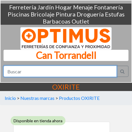
Ferretería
Jardín
Hogar
Menaje
Fontanería
Piscinas
Bricolaje
Pintura
Droguería
Estufas
Barbacoas
Outlet
Can Torrandell
OXIRITE
Inicio
>
Nuestras marcas
>
Productos OXIRITE
Disponible en tienda ahora