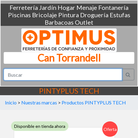
Ferretería
Jardín
Hogar
Menaje
Fontanería
Piscinas
Bricolaje
Pintura
Droguería
Estufas
Barbacoas
Outlet
Can Torrandell
PINTYPLUS TECH
Inicio
>
Nuestras marcas
>
Productos PINTYPLUS TECH
Disponible en tienda ahora
Oferta