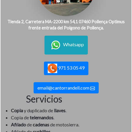
Tienda 2, Carretera MA-2200 km 54,1 07460 Pollença Optimus
frente entrada del Poígono de Pollença.
Whatsapp
971 53 05 49
email@cantorrandell.com
Servicios
Copia
y duplicado de
llaves
.
Copia de
telemandos
.
Afilado
de
cadenas
de motosierra.
Afilado de
cuchillos
.