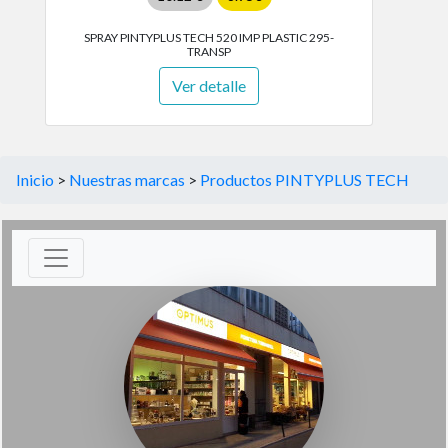
SPRAY PINTYPLUS TECH 520 IMP PLASTIC 295-
TRANSP
Ver detalle
Inicio
>
Nuestras marcas
>
Productos PINTYPLUS TECH