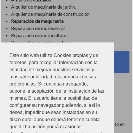
Alquiler de maquinaria de jardin.
Alquiler de maquinaria de construcción
Reparación de maquinaria
Reparación de motosierras
Reparación de motocultores
Reparación de desbrozadoras
Este sitio web utiliza Cookies propias y de
Coses de Cuina - Menaje y hogar en Facebook
terceros, para recopilar información con la
Ferreteria Torrandell en Facebook
finalidad de mejorar nuestros servicios y
mostrarle publicidad relacionada con sus
Coses de Cuina en Instagram
preferencias. Si continua navegando,
Condiciones de uso
supone la aceptación de la instalación de las
mismas. El usuario tiene la posibilidad de
Poítica de redes sociales
configurar su navegador pudiendo, si así lo
Política de cookies
desea, impedir que sean instaladas en su
disco duro, aunque deberá tener en cuenta
Imágenes no contractuales, pueden diferir de producto en
que dicha acción podrá ocasionar
tienda.