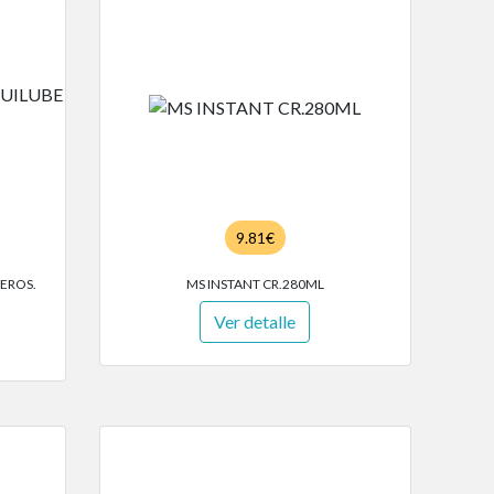
9.81€
AEROS.
MS INSTANT CR.280ML
Ver detalle