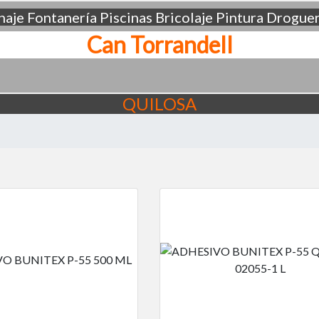
aje
Fontanería
Piscinas
Bricolaje
Pintura
Droguer
Can Torrandell
QUILOSA