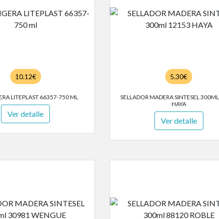
10.12€
5.30€
ERA LITEPLAST 66357-750 ML
SELLADOR MADERA SINTESEL 300ML
HAYA
Ver detalle
Ver detalle