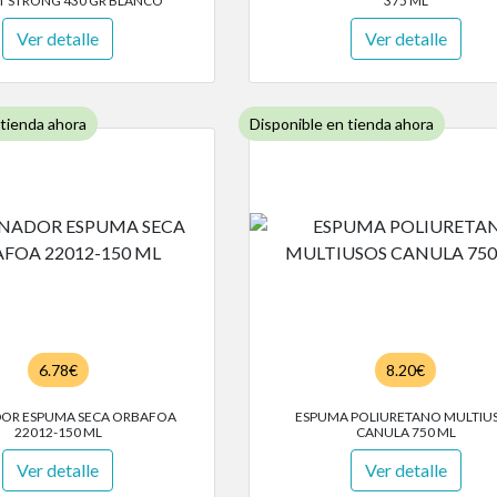
T STRONG 430 GR BLANCO
375 ML
Ver detalle
Ver detalle
 tienda ahora
Disponible en tienda ahora
6.78€
8.20€
DOR ESPUMA SECA ORBAFOA
ESPUMA POLIURETANO MULTIU
22012-150 ML
CANULA 750 ML
Ver detalle
Ver detalle