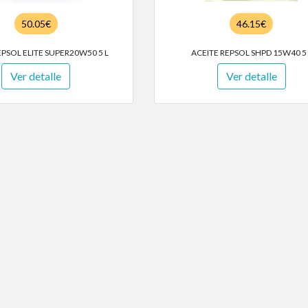
50.05€
46.15€
EPSOL ELITE SUPER20W50 5 L
ACEITE REPSOL SHPD 15W40 5 
Ver detalle
Ver detalle