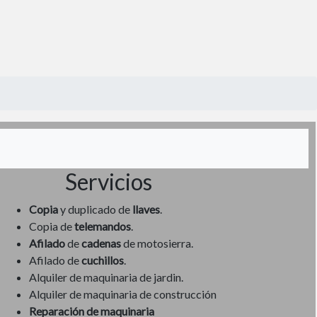
Servicios
Copia
y duplicado de
llaves
.
Copia de
telemandos
.
Afilado
de
cadenas
de motosierra.
Afilado de
cuchillos
.
Alquiler de maquinaria de jardin.
Alquiler de maquinaria de construcción
Reparación de maquinaria