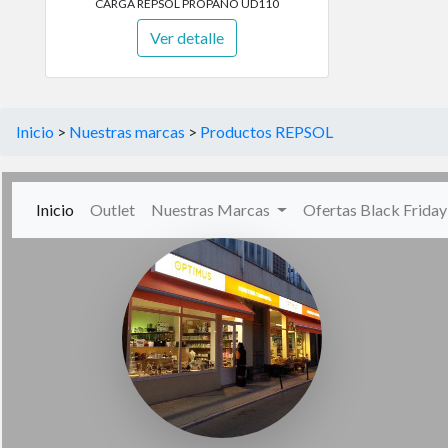
CARGA REPSOL PROPANO UD110
Ver detalle
Inicio
>
Nuestras marcas
>
Productos REPSOL
(current)
Inicio
Outlet
Nuestras Marcas
Ofertas Black Frida