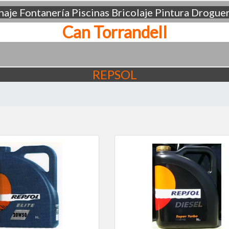
aje
Fontanería
Piscinas
Bricolaje
Pintura
Droguer
Can Torrandell
REPSOL