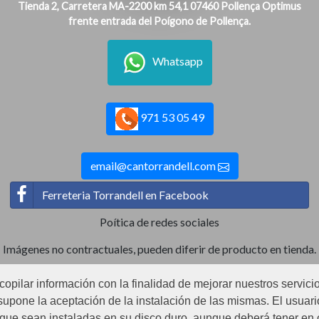
Tienda 2, Carretera MA-2200 km 54,1 07460 Pollença Optimus
frente entrada del Poígono de Pollença.
Whatsapp
971 53 05 49
email@cantorrandell.com
Ferreteria Torrandell en Facebook
Poítica de redes sociales
Imágenes no contractuales, pueden diferir de producto en tienda.
ecopilar información con la finalidad de mejorar nuestros servici
Ⓒ2022 Can Torrandell s.l. - Nif.B07920762.
upone la aceptación de la instalación de las mismas. El usuario
r que sean instaladas en su disco duro, aunque deberá tener en