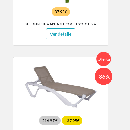
37.95€
SILLON RESINA APILABLE COOL LSCOC-LIMA
Ver detalle
Oferta
-36%
216.97
€
137.95€