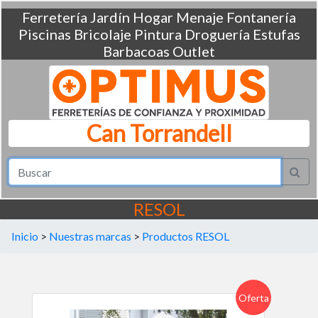
Ferretería
Jardín
Hogar
Menaje
Fontanería
Piscinas
Bricolaje
Pintura
Droguería
Estufas
Barbacoas
Outlet
Can Torrandell
RESOL
Inicio
>
Nuestras marcas
>
Productos RESOL
Oferta