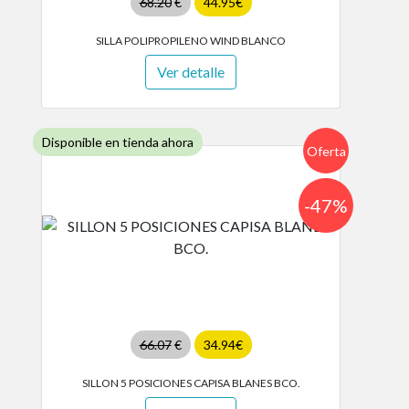
68.20
€
44.95€
SILLA POLIPROPILENO WIND BLANCO
Ver detalle
Disponible en tienda ahora
Oferta
-47%
66.07
€
34.94€
SILLON 5 POSICIONES CAPISA BLANES BCO.