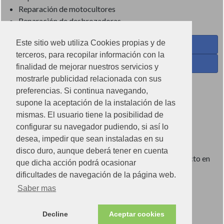
Reparación de motocultores
Reparación de desbrozadoras
Este sitio web utiliza Cookies propias y de
Coses de Cuina - Menaje y hogar en Facebook
terceros, para recopilar información con la
Ferreteria Torrandell en Facebook
finalidad de mejorar nuestros servicios y
mostrarle publicidad relacionada con sus
Coses de Cuina en Instagram
preferencias. Si continua navegando,
Condiciones de uso
supone la aceptación de la instalación de las
mismas. El usuario tiene la posibilidad de
Poítica de redes sociales
configurar su navegador pudiendo, si así lo
Política de cookies
desea, impedir que sean instaladas en su
disco duro, aunque deberá tener en cuenta
Imágenes no contractuales, pueden diferir de producto en
que dicha acción podrá ocasionar
tienda.
dificultades de navegación de la página web.
Saber mas
Ⓒ2022 Can Torrandell s.l. - Nif.B07920762.
Decline
Aceptar cookies