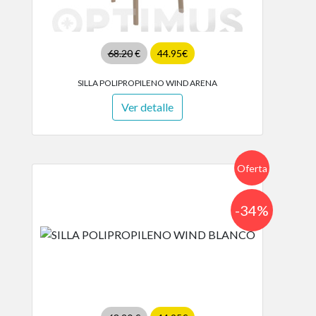
68.20
€
44.95€
SILLA POLIPROPILENO WIND ARENA
Ver detalle
Oferta
-34%