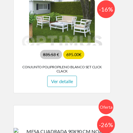
-16%
835.53
€
695.00€
CONJUNTO POLIPROPILENO BLANCO SET CLICK
CLACK
Ver detalle
Oferta
-26%