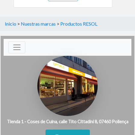
Inicio
>
Nuestras marcas
>
Productos RESOL
Tienda 1 - Coses de Cuina, calle Tito Cittadini 8, 07460 Pollença