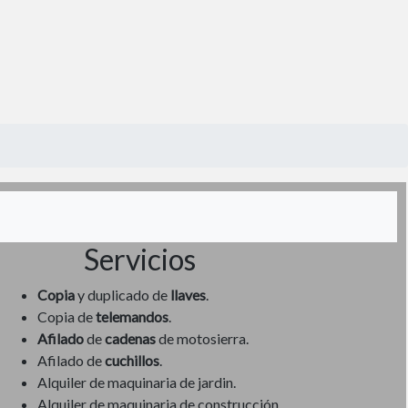
Servicios
Copia
y duplicado de
llaves
.
Copia de
telemandos
.
Afilado
de
cadenas
de motosierra.
Afilado de
cuchillos
.
Alquiler de maquinaria de jardin.
Alquiler de maquinaria de construcción