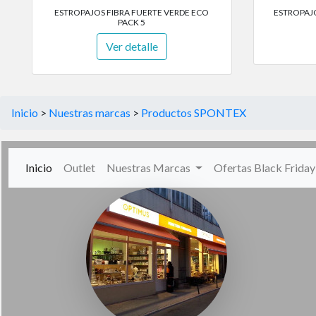
ESTROPAJOS FIBRA FUERTE VERDE ECO
ESTROPAJO
PACK 5
Ver detalle
Inicio
>
Nuestras marcas
>
Productos SPONTEX
(current)
Inicio
Outlet
Nuestras Marcas
Ofertas Black Frida