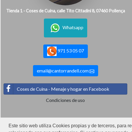
Tienda 1 - Coses de Cuina, calle Tito Cittadini 8, 07460 Pollença
Whatsapp
971 53 05 07
email@cantorrandell.com
Coses de Cuina - Menaje y hogar en Facebook
Condiciones de uso
Este sitio web utiliza Cookies propias y de terceros, para r