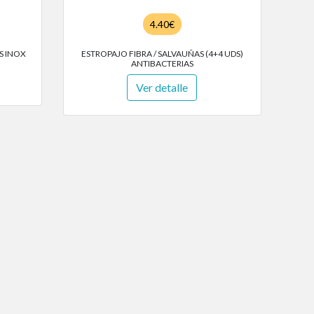
4.40€
S INOX
ESTROPAJO FIBRA / SALVAUÑAS (4+4 UDS)
ANTIBACTERIAS
Ver detalle