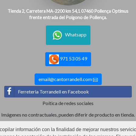
Tienda 2, Carretera MA-2200 km 54,1 07460 Pollença Optimus
frente entrada del Poígono de Pollença.
Whatsapp
971 53 05 49
email@cantorrandell.com
Ferreteria Torrandell en Facebook
Poítica de redes sociales
Imágenes no contractuales, pueden diferir de producto en tienda.
ecopilar información con la finalidad de mejorar nuestros servici
Ⓒ2022 Can Torrandell s.l. - Nif.B07920762.