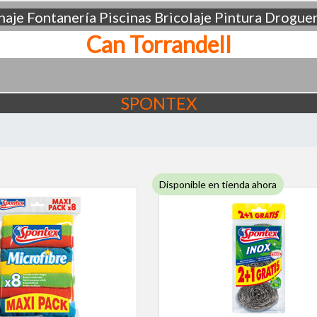
aje
Fontanería
Piscinas
Bricolaje
Pintura
Droguer
Can Torrandell
SPONTEX
Disponible en tienda ahora