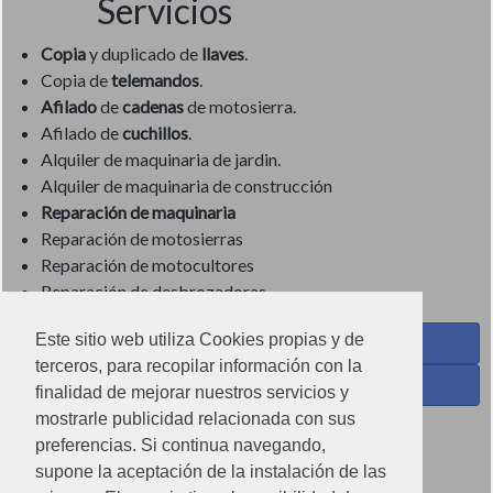
Servicios
Copia
y duplicado de
llaves
.
Copia de
telemandos
.
Afilado
de
cadenas
de motosierra.
Afilado de
cuchillos
.
Alquiler de maquinaria de jardin.
Alquiler de maquinaria de construcción
Reparación de maquinaria
Reparación de motosierras
Reparación de motocultores
Reparación de desbrozadoras
Este sitio web utiliza Cookies propias y de
Coses de Cuina - Menaje y hogar en Facebook
terceros, para recopilar información con la
Ferreteria Torrandell en Facebook
finalidad de mejorar nuestros servicios y
mostrarle publicidad relacionada con sus
Coses de Cuina en Instagram
preferencias. Si continua navegando,
Condiciones de uso
supone la aceptación de la instalación de las