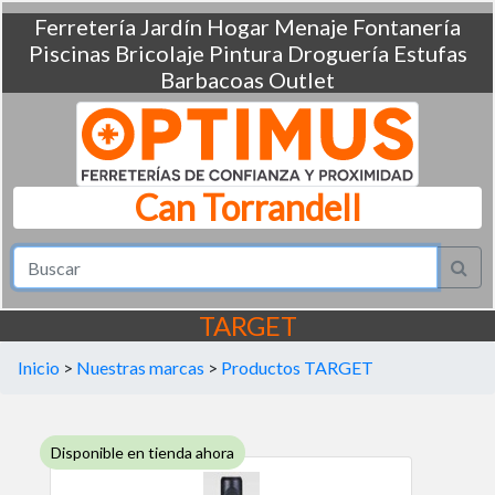
Ferretería
Jardín
Hogar
Menaje
Fontanería
Piscinas
Bricolaje
Pintura
Droguería
Estufas
Barbacoas
Outlet
Can Torrandell
TARGET
Inicio
>
Nuestras marcas
>
Productos TARGET
Disponible en tienda ahora