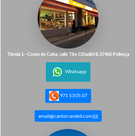
Tienda 1 - Coses de Cuina, calle Tito Cittadini 8, 07460 Pollença
Whatsapp
971 53 05 07
email@cantorrandell.com