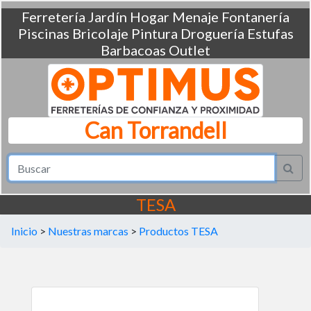
Ferretería
Jardín
Hogar
Menaje
Fontanería
Piscinas
Bricolaje
Pintura
Droguería
Estufas
Barbacoas
Outlet
Can Torrandell
TESA
Inicio
>
Nuestras marcas
>
Productos TESA