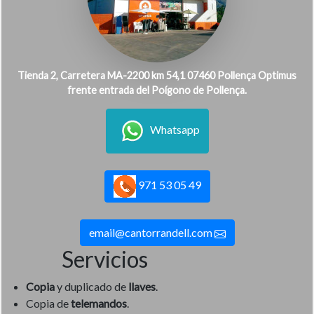
Tienda 2, Carretera MA-2200 km 54,1 07460 Pollença Optimus
frente entrada del Poígono de Pollença.
Whatsapp
971 53 05 49
email@cantorrandell.com
Servicios
Copia
y duplicado de
llaves
.
Copia de
telemandos
.