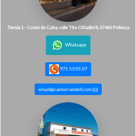
Tienda 1 - Coses de Cuina, calle Tito Cittadini 8, 07460 Pollença
Whatsapp
971 53 05 07
email@cantorrandell.com