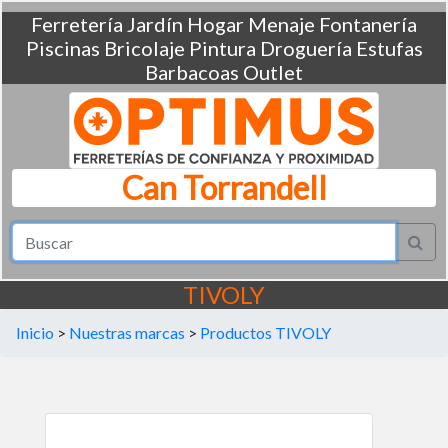
Ferretería
Jardín
Hogar
Menaje
Fontanería
Piscinas
Bricolaje
Pintura
Droguería
Estufas
Barbacoas
Outlet
Can Torrandell
TIVOLY
Inicio
>
Nuestras marcas
>
Productos TIVOLY