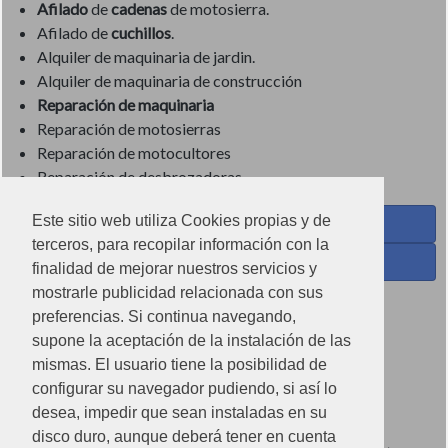
Afilado
de
cadenas
de motosierra.
Afilado de
cuchillos
.
Alquiler de maquinaria de jardin.
Alquiler de maquinaria de construcción
Reparación de maquinaria
Reparación de motosierras
Reparación de motocultores
Reparación de desbrozadoras
Este sitio web utiliza Cookies propias y de
Coses de Cuina - Menaje y hogar en Facebook
terceros, para recopilar información con la
Ferreteria Torrandell en Facebook
finalidad de mejorar nuestros servicios y
mostrarle publicidad relacionada con sus
Coses de Cuina en Instagram
preferencias. Si continua navegando,
Condiciones de uso
supone la aceptación de la instalación de las
mismas. El usuario tiene la posibilidad de
Poítica de redes sociales
configurar su navegador pudiendo, si así lo
Política de cookies
desea, impedir que sean instaladas en su
disco duro, aunque deberá tener en cuenta