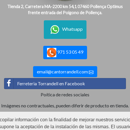
Tienda 2, Carretera MA-2200 km 54,1 07460 Pollença Optimus
frente entrada del Poígono de Pollença.
Whatsapp
971 53 05 49
email@cantorrandell.com
Ferreteria Torrandell en Facebook
Poítica de redes sociales
Imágenes no contractuales, pueden diferir de producto en tienda.
ecopilar información con la finalidad de mejorar nuestros servici
Ⓒ2022 Can Torrandell s.l. - Nif.B07920762.
upone la aceptación de la instalación de las mismas. El usuario