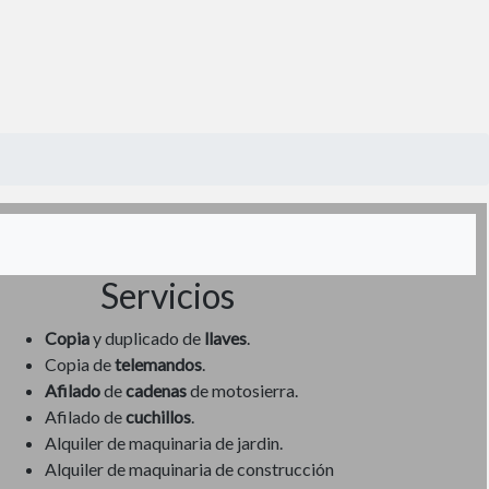
Servicios
Copia
y duplicado de
llaves
.
Copia de
telemandos
.
Afilado
de
cadenas
de motosierra.
Afilado de
cuchillos
.
Alquiler de maquinaria de jardin.
Alquiler de maquinaria de construcción