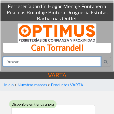
Ferretería
Jardín
Hogar
Menaje
Fontanería
Piscinas
Bricolaje
Pintura
Droguería
Estufas
Barbacoas
Outlet
Can Torrandell
VARTA
Inicio
>
Nuestras marcas
>
Productos VARTA
Disponible en tienda ahora