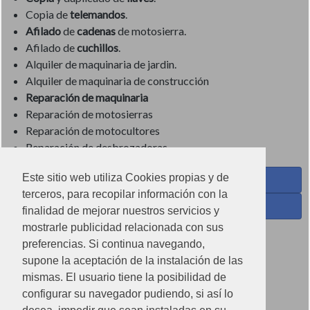
Copia de
telemandos
.
Afilado
de
cadenas
de motosierra.
Afilado de
cuchillos
.
Alquiler de maquinaria de jardin.
Alquiler de maquinaria de construcción
Reparación de maquinaria
Reparación de motosierras
Reparación de motocultores
Reparación de desbrozadoras
Este sitio web utiliza Cookies propias y de
Coses de Cuina - Menaje y hogar en Facebook
terceros, para recopilar información con la
Ferreteria Torrandell en Facebook
finalidad de mejorar nuestros servicios y
mostrarle publicidad relacionada con sus
Coses de Cuina en Instagram
preferencias. Si continua navegando,
Condiciones de uso
supone la aceptación de la instalación de las
mismas. El usuario tiene la posibilidad de
Poítica de redes sociales
configurar su navegador pudiendo, si así lo