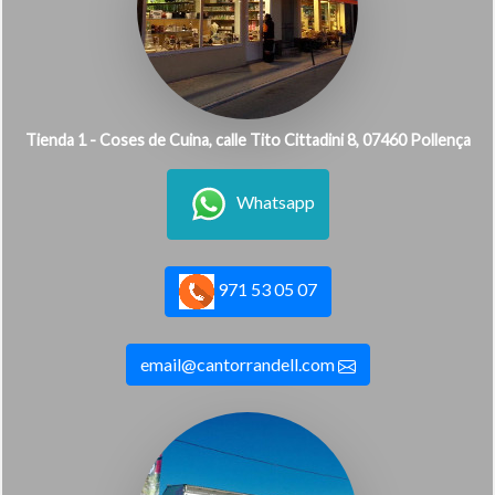
Tienda 1 - Coses de Cuina, calle Tito Cittadini 8, 07460 Pollença
Whatsapp
971 53 05 07
email@cantorrandell.com