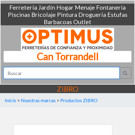
Ferretería
Jardín
Hogar
Menaje
Fontanería
Piscinas
Bricolaje
Pintura
Droguería
Estufas
Barbacoas
Outlet
Can Torrandell
ZIBRO
Inicio
>
Nuestras marcas
>
Productos ZIBRO