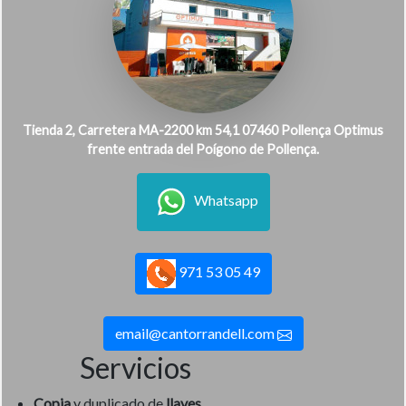
Tienda 2, Carretera MA-2200 km 54,1 07460 Pollença Optimus
frente entrada del Poígono de Pollença.
Whatsapp
971 53 05 49
email@cantorrandell.com
Servicios
Copia
y duplicado de
llaves
.