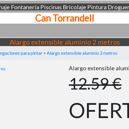
aje
Fontanería
Piscinas
Bricolaje
Pintura
Droguer
Can Torrandell
Alargo extensible aluminio 2 metros
ongaciones para pintar
>
Alargo extensible aluminio 2 metros
Alargo extensible alum
12.59 €
OFER