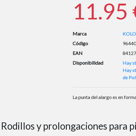
11.95 
Marca
KOLO
Código
9644
EAN
8412
Disponibilidad
Hay st
Hay st
de Pol
La punta del alargo es en form
Rodillos y prolongaciones para p