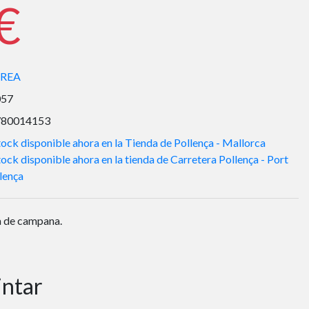
€
REA
057
780014153
ock disponible ahora en la Tienda de Pollença - Mallorca
ock disponible ahora en la tienda de Carretera Pollença - Port
lença
a de campana.
intar