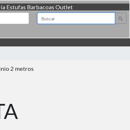
ía
Estufas
Barbacoas
Outlet
inio 2 metros
TA