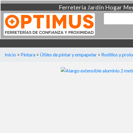
Ferretería
Jardín
Hogar
Men
Inicio
>
Pintura
>
Útiles de pintar y empapelar
>
Rodillos y prol