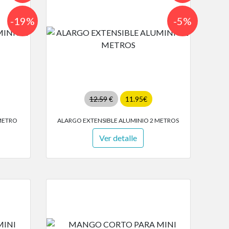
-19%
-5%
12.59
€
11.95€
METRO
ALARGO EXTENSIBLE ALUMINIO 2 METROS
Ver detalle