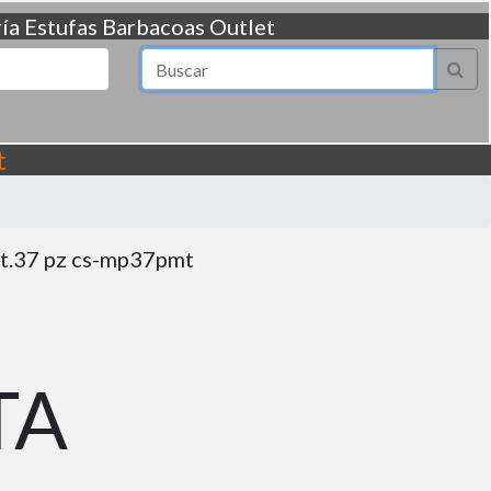
ía
Estufas
Barbacoas
Outlet
t
st.37 pz cs-mp37pmt
TA