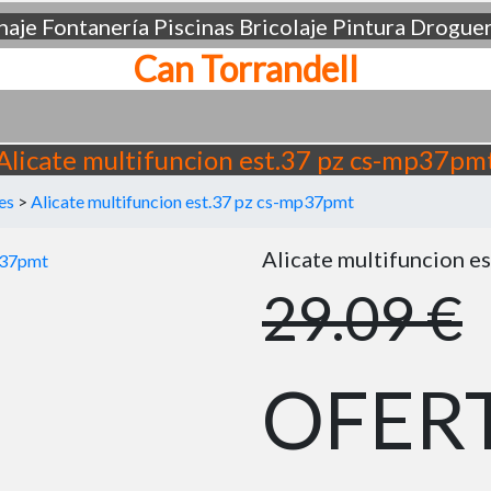
aje
Fontanería
Piscinas
Bricolaje
Pintura
Droguer
Can Torrandell
Alicate multifuncion est.37 pz cs-mp37pm
es
>
Alicate multifuncion est.37 pz cs-mp37pmt
Alicate multifuncion e
29.09 €
OFER