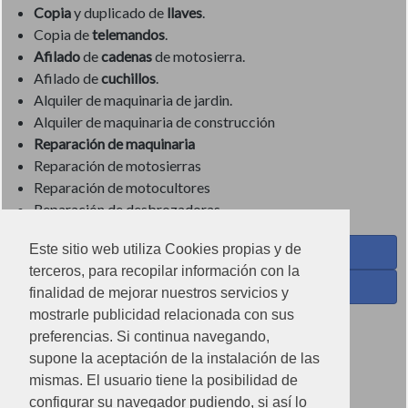
Copia
y duplicado de
llaves
.
Copia de
telemandos
.
Afilado
de
cadenas
de motosierra.
Afilado de
cuchillos
.
Alquiler de maquinaria de jardin.
Alquiler de maquinaria de construcción
Reparación de maquinaria
Reparación de motosierras
Reparación de motocultores
Reparación de desbrozadoras
Este sitio web utiliza Cookies propias y de
Coses de Cuina - Menaje y hogar en Facebook
terceros, para recopilar información con la
Ferreteria Torrandell en Facebook
finalidad de mejorar nuestros servicios y
mostrarle publicidad relacionada con sus
Coses de Cuina en Instagram
preferencias. Si continua navegando,
Condiciones de uso
supone la aceptación de la instalación de las
mismas. El usuario tiene la posibilidad de
Poítica de redes sociales
configurar su navegador pudiendo, si así lo