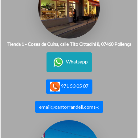
Tienda 1 - Coses de Cuina, calle Tito Cittadini 8, 07460 Pollença
Whatsapp
971 53 05 07
email@cantorrandell.com