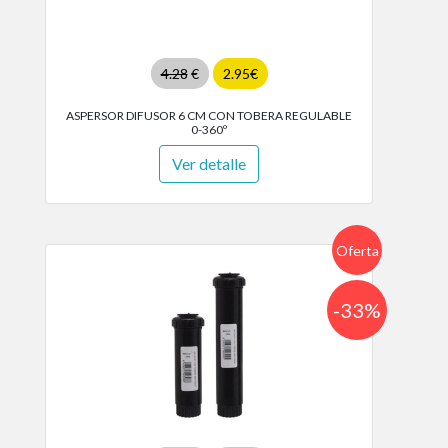
4.28
€
2.95€
ASPERSOR DIFUSOR 6 CM CON TOBERA REGULABLE
0-360º
Ver detalle
Oferta
-33%