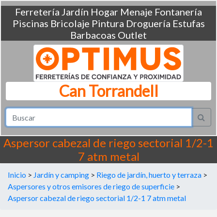
Ferretería
Jardín
Hogar
Menaje
Fontanería
Piscinas
Bricolaje
Pintura
Droguería
Estufas
Barbacoas
Outlet
Can Torrandell
Aspersor cabezal de riego sectorial 1/2-1
7 atm metal
Inicio
>
Jardín y camping
>
Riego de jardín, huerto y terraza
>
Aspersores y otros emisores de riego de superficie
>
Aspersor cabezal de riego sectorial 1/2-1 7 atm metal