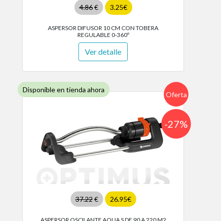
4.86
€
3.25€
ASPERSOR DIFUSOR 10 CM CON TOBERA
REGULABLE 0-360º
Ver detalle
Disponible en tienda ahora
Oferta
-27%
37.22
€
26.95€
ASPERSOR OSCILANTE AQUA S DE 90 A 220 M2