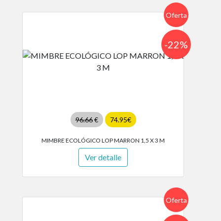
Oferta
-22%
96.66
€
74.95€
MIMBRE ECOLÓGICO LOP MARRON 1,5 X 3 M
Ver detalle
Oferta