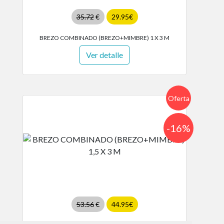
35.72
€
29.95€
BREZO COMBINADO (BREZO+MIMBRE) 1 X 3 M
Ver detalle
Oferta
-16%
53.56
€
44.95€