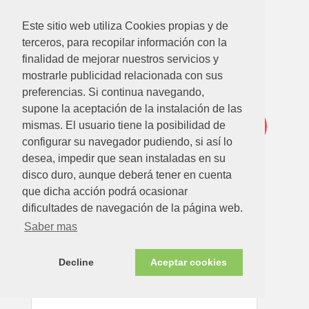
BREZO COMBINADO (BREZO+MIMBRE) 1,5 X 3 M
Ver detalle
Este sitio web utiliza Cookies propias y de
terceros, para recopilar información con la
finalidad de mejorar nuestros servicios y
mostrarle publicidad relacionada con sus
Oferta
preferencias. Si continua navegando,
supone la aceptación de la instalación de las
-16%
mismas. El usuario tiene la posibilidad de
configurar su navegador pudiendo, si así lo
desea, impedir que sean instaladas en su
disco duro, aunque deberá tener en cuenta
que dicha acción podrá ocasionar
dificultades de navegación de la página web.
Saber mas
71.41
€
59.96€
BREZO COMBINADO (BREZO+MIMBRE) 2 X 3 M
Decline
Aceptar cookies
Ver detalle