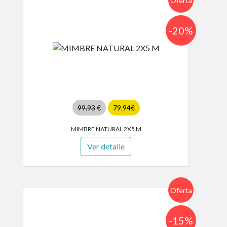
Oferta
-20%
99.93
€
79.94€
MIMBRE NATURAL 2X5 M
Ver detalle
Oferta
-15%