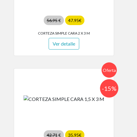
56.95
€
47.95€
CORTEZA SIMPLE CARA 2 X 3 M
Ver detalle
Oferta
-15%
42.71
€
35.95€