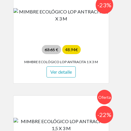
-23%
63.65
€
48.94€
MIMBRE ECOLÓGICO LOP ANTRACITA 1 X 3 M
Ver detalle
Oferta
-22%