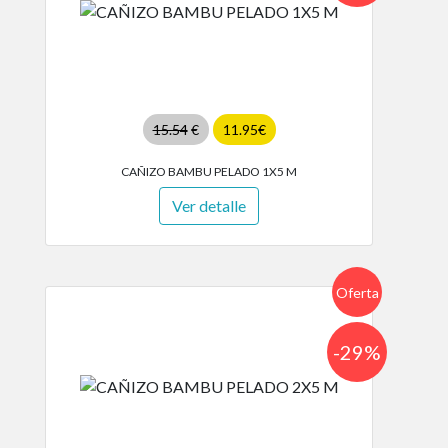
15.54
€
11.95€
CAÑIZO BAMBU PELADO 1X5 M
Ver detalle
Oferta
-29%