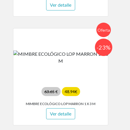
Ver detalle
Oferta
-23%
63.65
€
48.94€
MIMBRE ECOLÓGICO LOP MARRON 1 X 3 M
Ver detalle