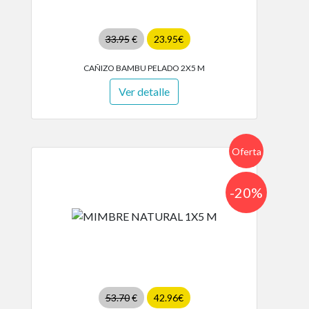
33.95
€
23.95€
CAÑIZO BAMBU PELADO 2X5 M
Ver detalle
Oferta
-20%
53.70
€
42.96€