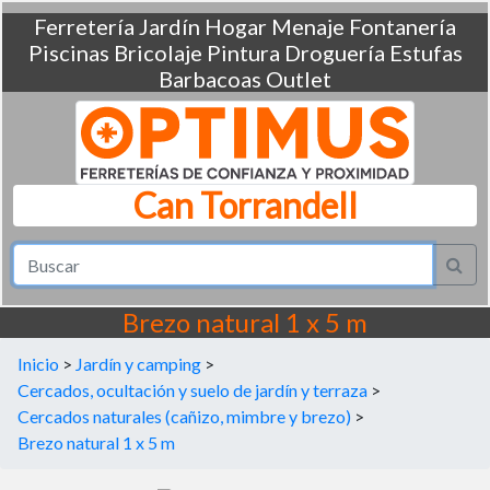
Ferretería
Jardín
Hogar
Menaje
Fontanería
Piscinas
Bricolaje
Pintura
Droguería
Estufas
Barbacoas
Outlet
Can Torrandell
Brezo natural 1 x 5 m
Inicio
>
Jardín y camping
>
Cercados, ocultación y suelo de jardín y terraza
>
Cercados naturales (cañizo, mimbre y brezo)
>
Brezo natural 1 x 5 m