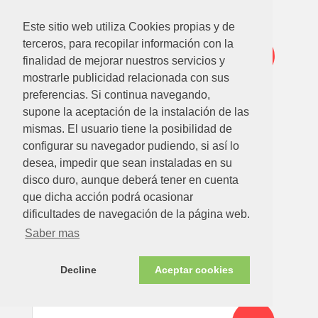
Disponible en tienda ahora
Oferta
Este sitio web utiliza Cookies propias y de
terceros, para recopilar información con la
-20%
finalidad de mejorar nuestros servicios y
mostrarle publicidad relacionada con sus
preferencias. Si continua navegando,
supone la aceptación de la instalación de las
mismas. El usuario tiene la posibilidad de
configurar su navegador pudiendo, si así lo
desea, impedir que sean instaladas en su
62.62
€
49.95€
disco duro, aunque deberá tener en cuenta
PARRILLA BARBACOA EXTENSIBLE 70/80X40CM
que dicha acción podrá ocasionar
dificultades de navegación de la página web.
Ver detalle
Saber mas
Decline
Aceptar cookies
Disponible en tienda ahora
Oferta