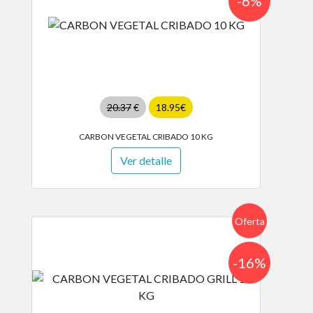
-6%
20.37
€
18.95€
CARBON VEGETAL CRIBADO 10 KG
Ver detalle
Oferta
-16%