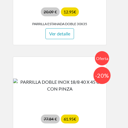
20.09
€
12.95€
PARRILLA ESTANADA DOBLE 30X35
Ver detalle
Oferta
-20%
77.84
€
61.95€