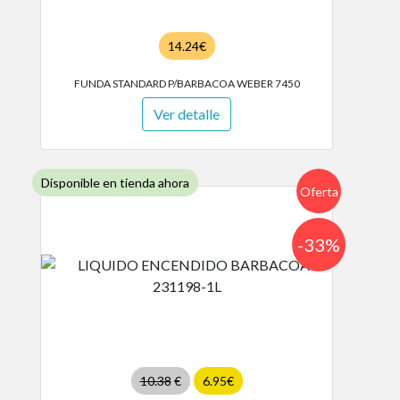
14.24€
FUNDA STANDARD P/BARBACOA WEBER 7450
Ver detalle
Disponible en tienda ahora
Oferta
-33%
10.38
€
6.95€