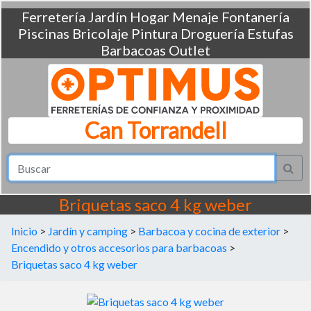
Ferretería
Jardín
Hogar
Menaje
Fontanería
Piscinas
Bricolaje
Pintura
Droguería
Estufas
Barbacoas
Outlet
Can Torrandell
Briquetas saco 4 kg weber
Inicio
>
Jardín y camping
>
Barbacoa y cocina de exterior
>
Encendido y otros accesorios para barbacoas
>
Briquetas saco 4 kg weber