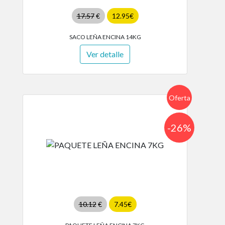
17.57
€
12.95€
SACO LEÑA ENCINA 14KG
Ver detalle
Oferta
-26%
10.12
€
7.45€