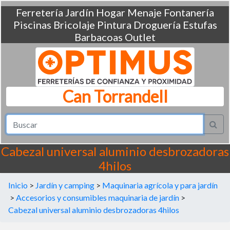
Ferretería
Jardín
Hogar
Menaje
Fontanería
Piscinas
Bricolaje
Pintura
Droguería
Estufas
Barbacoas
Outlet
Can Torrandell
Cabezal universal aluminio desbrozadoras
4hilos
Inicio
>
Jardín y camping
>
Maquinaria agrícola y para jardín
>
Accesorios y consumibles maquinaria de jardín
>
Cabezal universal aluminio desbrozadoras 4hilos