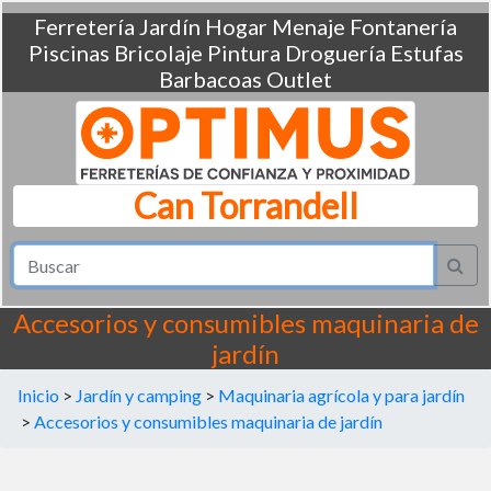
Ferretería
Jardín
Hogar
Menaje
Fontanería
Piscinas
Bricolaje
Pintura
Droguería
Estufas
Barbacoas
Outlet
Can Torrandell
Accesorios y consumibles maquinaria de
jardín
Inicio
>
Jardín y camping
>
Maquinaria agrícola y para jardín
>
Accesorios y consumibles maquinaria de jardín