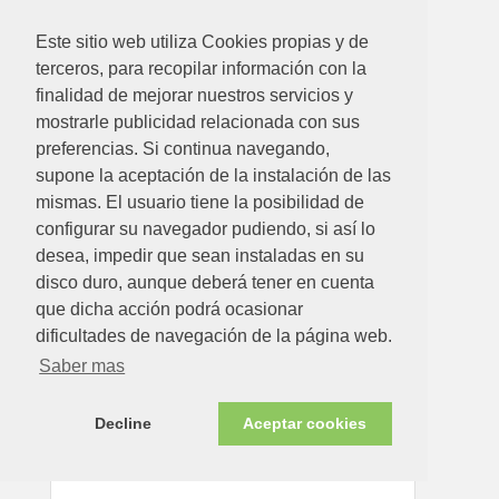
Este sitio web utiliza Cookies propias y de
terceros, para recopilar información con la
finalidad de mejorar nuestros servicios y
8.53€
mostrarle publicidad relacionada con sus
HILO DESBROZADORA REDONDO AMARILLO
preferencias. Si continua navegando,
Ø2,4MMX15M
supone la aceptación de la instalación de las
Ver detalle
mismas. El usuario tiene la posibilidad de
configurar su navegador pudiendo, si así lo
desea, impedir que sean instaladas en su
disco duro, aunque deberá tener en cuenta
Disponible en tienda ahora
que dicha acción podrá ocasionar
dificultades de navegación de la página web.
Saber mas
Decline
Aceptar cookies