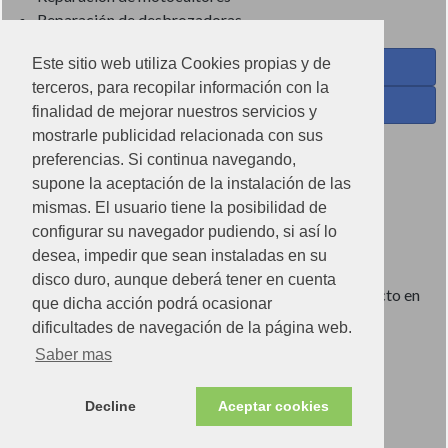
Reparación de desbrozadoras
Este sitio web utiliza Cookies propias y de
Coses de Cuina - Menaje y hogar en Facebook
terceros, para recopilar información con la
Ferreteria Torrandell en Facebook
finalidad de mejorar nuestros servicios y
mostrarle publicidad relacionada con sus
Coses de Cuina en Instagram
preferencias. Si continua navegando,
Condiciones de uso
supone la aceptación de la instalación de las
mismas. El usuario tiene la posibilidad de
Poítica de redes sociales
configurar su navegador pudiendo, si así lo
Política de cookies
desea, impedir que sean instaladas en su
disco duro, aunque deberá tener en cuenta
Imágenes no contractuales, pueden diferir de producto en
que dicha acción podrá ocasionar
tienda.
dificultades de navegación de la página web.
Saber mas
Ⓒ2022 Can Torrandell s.l. - Nif.B07920762.
Decline
Aceptar cookies
Store v.2.0