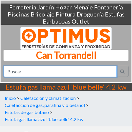
Ferretería
Jardín
Hogar
Menaje
Fontanería
Piscinas
Bricolaje
Pintura
Droguería
Estufas
Barbacoas
Outlet
Can Torrandell
Estufa gas llama azul 'blue belle' 4.2 kw
Inicio
>
Calefacción y climatización
>
Calefacción de gas, parafina y bioetanol
>
Estufas de gas butano
>
Estufa gas llama azul 'blue belle' 4.2 kw