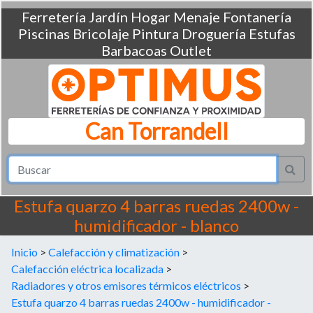
Ferretería
Jardín
Hogar
Menaje
Fontanería
Piscinas
Bricolaje
Pintura
Droguería
Estufas
Barbacoas
Outlet
Can Torrandell
Estufa quarzo 4 barras ruedas 2400w -
humidificador - blanco
Inicio
>
Calefacción y climatización
>
Calefacción eléctrica localizada
>
Radiadores y otros emisores térmicos eléctricos
>
Estufa quarzo 4 barras ruedas 2400w - humidificador -