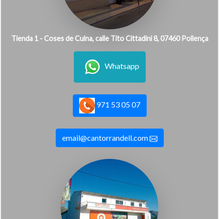
Tienda 1 - Coses de Cuina, calle Tito Cittadini 8, 07460 Pollença
Whatsapp
971 53 05 07
email@cantorrandell.com