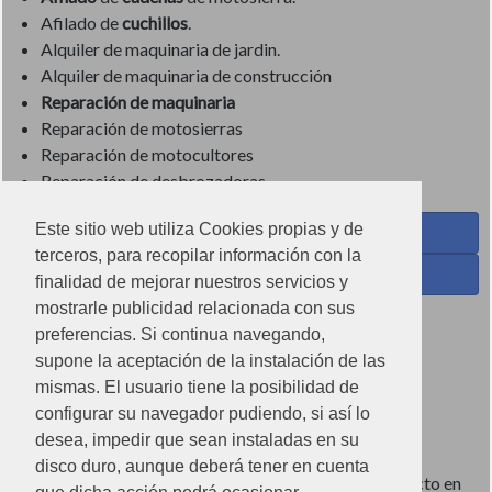
Afilado de
cuchillos
.
Alquiler de maquinaria de jardin.
Alquiler de maquinaria de construcción
Reparación de maquinaria
Reparación de motosierras
Reparación de motocultores
Reparación de desbrozadoras
Este sitio web utiliza Cookies propias y de
Coses de Cuina - Menaje y hogar en Facebook
terceros, para recopilar información con la
Ferreteria Torrandell en Facebook
finalidad de mejorar nuestros servicios y
mostrarle publicidad relacionada con sus
Coses de Cuina en Instagram
preferencias. Si continua navegando,
Condiciones de uso
supone la aceptación de la instalación de las
mismas. El usuario tiene la posibilidad de
Poítica de redes sociales
configurar su navegador pudiendo, si así lo
Política de cookies
desea, impedir que sean instaladas en su
disco duro, aunque deberá tener en cuenta
Imágenes no contractuales, pueden diferir de producto en