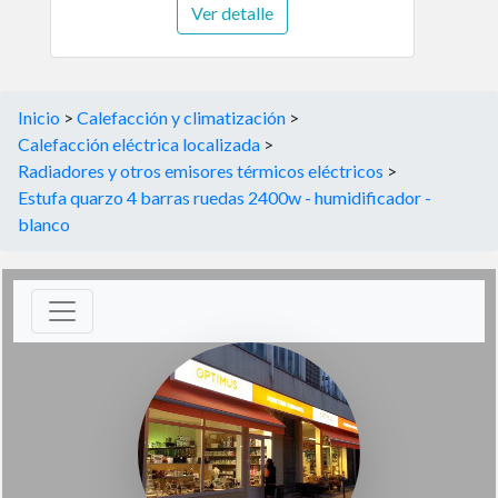
Ver detalle
Inicio
>
Calefacción y climatización
>
Calefacción eléctrica localizada
>
Radiadores y otros emisores térmicos eléctricos
>
Estufa quarzo 4 barras ruedas 2400w - humidificador -
blanco