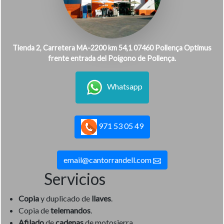
Tienda 2, Carretera MA-2200 km 54,1 07460 Pollença Optimus
frente entrada del Poígono de Pollença.
Whatsapp
971 53 05 49
email@cantorrandell.com
Servicios
Copia
y duplicado de
llaves
.
Copia de
telemandos
.
Afilado
de
cadenas
de motosierra.