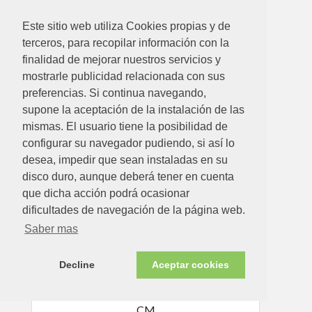
Este sitio web utiliza Cookies propias y de
terceros, para recopilar información con la
finalidad de mejorar nuestros servicios y
mostrarle publicidad relacionada con sus
preferencias. Si continua navegando,
supone la aceptación de la instalación de las
13.07€
mismas. El usuario tiene la posibilidad de
configurar su navegador pudiendo, si así lo
FELPUDO COCO BE DIFFERENT 40 X 60 CM
desea, impedir que sean instaladas en su
Ver detalle
disco duro, aunque deberá tener en cuenta
que dicha acción podrá ocasionar
dificultades de navegación de la página web.
Disponible en tienda ahora
Saber mas
Decline
Aceptar cookies