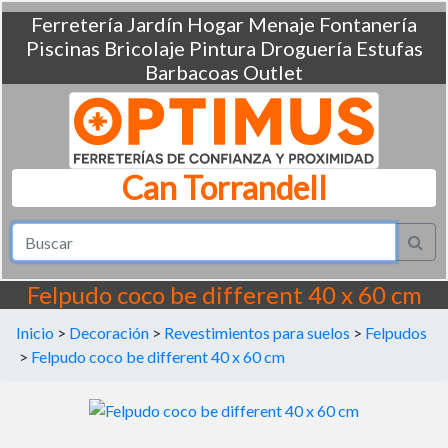
Ferretería
Jardín
Hogar
Menaje
Fontanería
Piscinas
Bricolaje
Pintura
Droguería
Estufas
Barbacoas
Outlet
Can Torrandell
Felpudo coco be different 40 x 60 cm
Inicio
>
Decoración
>
Revestimientos para suelos
>
Felpudos
>
Felpudo coco be different 40 x 60 cm