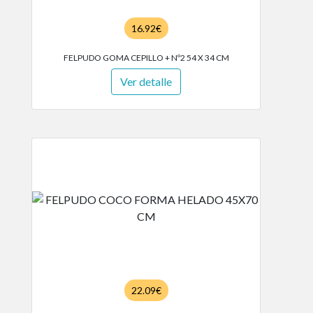
16.92€
FELPUDO GOMA CEPILLO + Nº2 54 X 34 CM
Ver detalle
22.09€