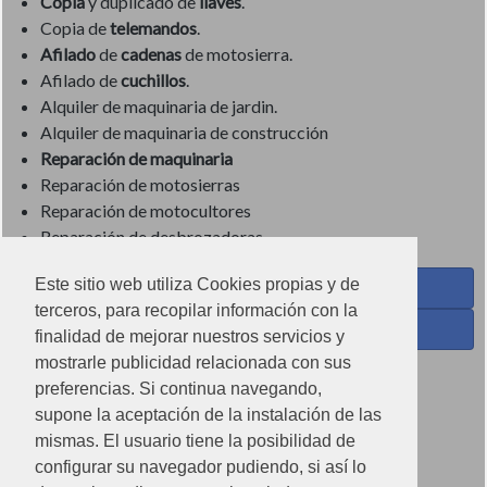
Copia
y duplicado de
llaves
.
Copia de
telemandos
.
Afilado
de
cadenas
de motosierra.
Afilado de
cuchillos
.
Alquiler de maquinaria de jardin.
Alquiler de maquinaria de construcción
Reparación de maquinaria
Reparación de motosierras
Reparación de motocultores
Reparación de desbrozadoras
Este sitio web utiliza Cookies propias y de
Coses de Cuina - Menaje y hogar en Facebook
terceros, para recopilar información con la
Ferreteria Torrandell en Facebook
finalidad de mejorar nuestros servicios y
mostrarle publicidad relacionada con sus
Coses de Cuina en Instagram
preferencias. Si continua navegando,
Condiciones de uso
supone la aceptación de la instalación de las
mismas. El usuario tiene la posibilidad de
Poítica de redes sociales
configurar su navegador pudiendo, si así lo