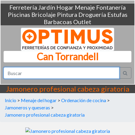
Ferretería
Jardín
Hogar
Menaje
Fontanería
Piscinas
Bricolaje
Pintura
Droguería
Estufas
Barbacoas
Outlet
Can Torrandell
Jamonero profesional cabeza giratoria
Inicio
>
Menaje del hogar
>
Ordenación de cocina
>
Jamoneros y queseras
>
Jamonero profesional cabeza giratoria