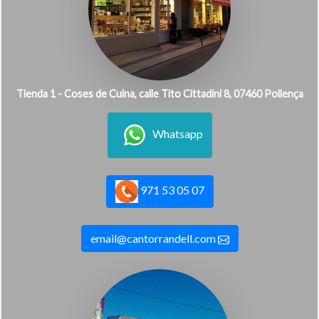
Tienda 1 - Coses de Cuina, calle Tito Cittadini 8, 07460 Pollença
Whatsapp
971 53 05 07
email@cantorrandell.com