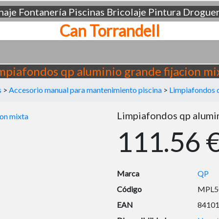
aje
Fontanería
Piscinas
Bricolaje
Pintura
Droguer
Can Torrandell
mpiafondos qp aluminio grande fijacion mi
s
>
Accesorio manual para mantenimiento piscina
>
Limpiafondos q
Limpiafondos qp alumin
111.56 
Marca
QP
Código
MPL5
EAN
8410