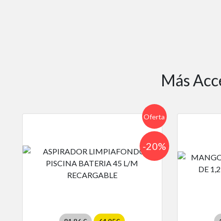
Más Acce
Oferta
-20%