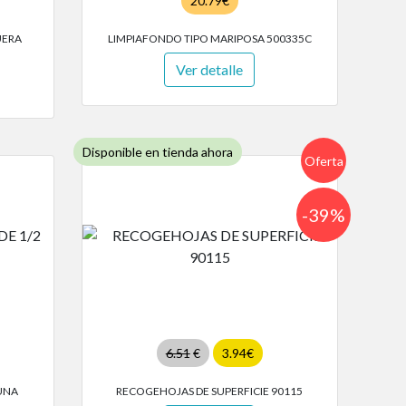
20.79€
UERA
LIMPIAFONDO TIPO MARIPOSA 500335C
Ver detalle
Disponible en tienda ahora
Oferta
-39%
6.51
€
3.94€
LUNA
RECOGEHOJAS DE SUPERFICIE 90115