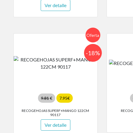
Ver detalle
Oferta
-18%
9.81
€
7.95€
RECOGEHOJAS SUPERF+MANGO 122CM
RECOG
90117
Ver detalle