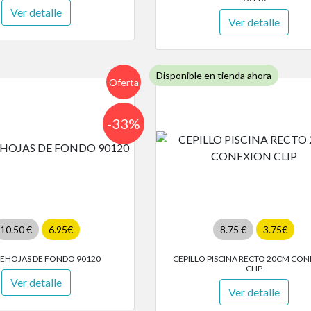
Ver detalle
Ver detalle
Disponible en tienda ahora
Oferta
-33%
10.50
€
6.95€
8.75
€
3.75€
EHOJAS DE FONDO 90120
CEPILLO PISCINA RECTO 20CM CO
CLIP
Ver detalle
Ver detalle