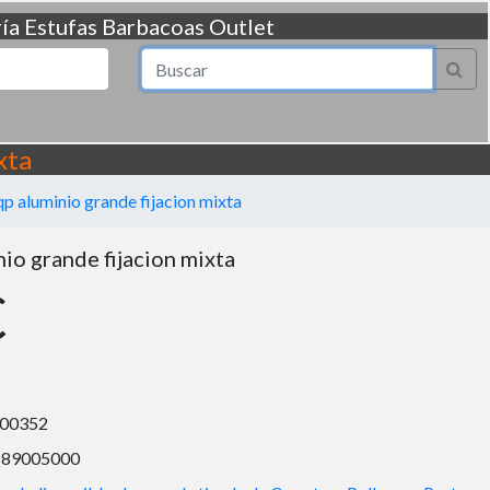
ía
Estufas
Barbacoas
Outlet
xta
p aluminio grande fijacion mixta
io grande fijacion mixta
€
00352
189005000