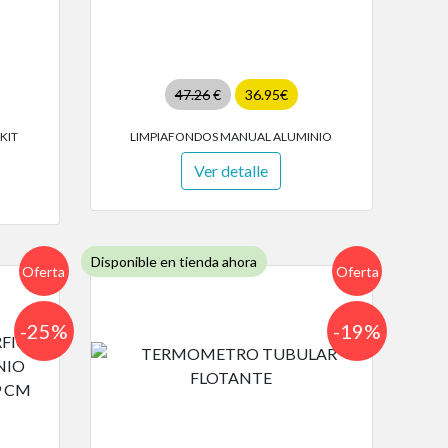
47.26
€
36.95€
KIT
LIMPIAFONDOS MANUAL ALUMINIO
Ver detalle
Disponible en tienda ahora
Oferta
Oferta
-25%
-19%