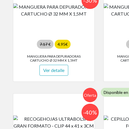
-30%
7.17
€
4.95€
MANGUERA PARA DEPURADORAS
MANGU
CARTUCHO Ø 32 MM X 1,5MT
CART
Ver detalle
Disponible en
Oferta
-40%