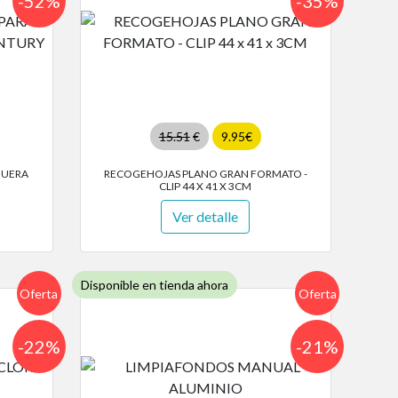
-52%
-35%
15.51
€
9.95€
GUERA
RECOGEHOJAS PLANO GRAN FORMATO -
CLIP 44 X 41 X 3CM
Ver detalle
Disponible en tienda ahora
Oferta
Oferta
-22%
-21%