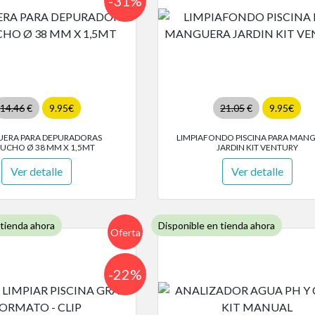
-31%
14.46
€
9.95€
21.05
€
9.95€
ERA PARA DEPURADORAS
LIMPIAFONDO PISCINA PARA MAN
UCHO Ø 38 MM X 1,5MT
JARDIN KIT VENTURY
Ver detalle
Ver detalle
 tienda ahora
Disponible en tienda ahora
Oferta
-22%