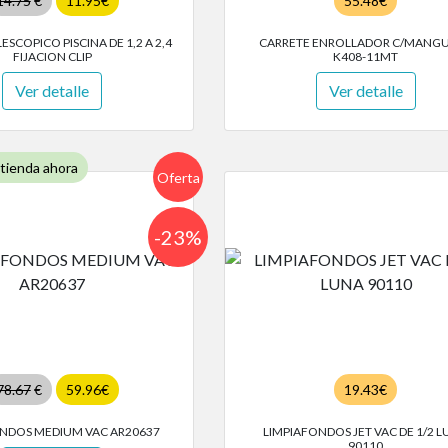
14.75
€
11.95€
55.48€
SCOPICO PISCINA DE 1,2 A 2,4
CARRETE ENROLLADOR C/MANG
FIJACION CLIP
K408-11MT
Ver detalle
Ver detalle
 tienda ahora
Oferta
-23%
78.67
€
59.96€
19.43€
NDOS MEDIUM VAC AR20637
LIMPIAFONDOS JET VAC DE 1/2 
90110