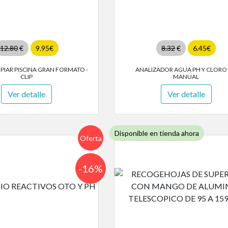
12.80
€
9.95€
8.32
€
6.45€
MPIAR PISCINA GRAN FORMATO -
ANALIZADOR AGUA PH Y CLORO 
CLIP
MANUAL
Ver detalle
Ver detalle
Disponible en tienda ahora
Oferta
-16%