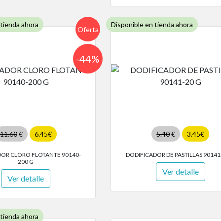
 tienda ahora
Disponible en tienda ahora
Oferta
-44%
11.60
€
6.45€
5.40
€
3.45€
DOR CLORO FLOTANTE 90140-
DODIFICADOR DE PASTILLAS 90141
200 G
Ver detalle
Ver detalle
 tienda ahora