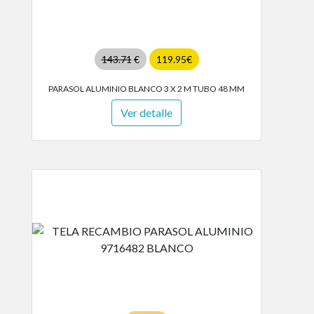
143.71
€
119.95€
PARASOL ALUMINIO BLANCO 3 X 2 M TUBO 48 MM
Ver detalle