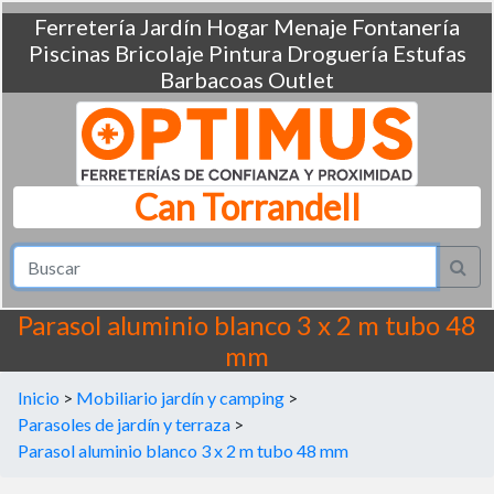
Ferretería
Jardín
Hogar
Menaje
Fontanería
Piscinas
Bricolaje
Pintura
Droguería
Estufas
Barbacoas
Outlet
Can Torrandell
Parasol aluminio blanco 3 x 2 m tubo 48
mm
Inicio
>
Mobiliario jardín y camping
>
Parasoles de jardín y terraza
>
Parasol aluminio blanco 3 x 2 m tubo 48 mm