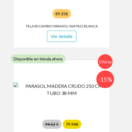
89.35€
TELA RECAMBIO PARASOL 9647822 BLANCA
Ver detalle
Disponible en tienda ahora
Oferta
-15%
94.52
€
79.94€