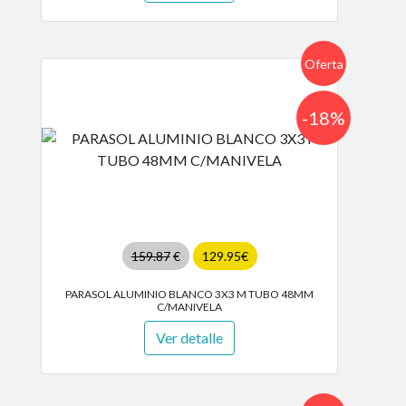
Oferta
-18%
159.87
€
129.95€
PARASOL ALUMINIO BLANCO 3X3 M TUBO 48MM
C/MANIVELA
Ver detalle