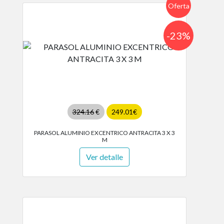
Oferta
-23%
324.16
€
249.01€
PARASOL ALUMINIO EXCENTRICO ANTRACITA 3 X 3
M
Ver detalle