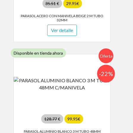
35.51
€
29.95€
PARASOL ACERO CON MANIVELA BEIGE 2 M TUBO
32MM
Ver detalle
Disponible en tienda ahora
Oferta
-22%
128.77
€
99.95€
PARASOL ALUMINIO BLANCO 3 M TUBO 48MM