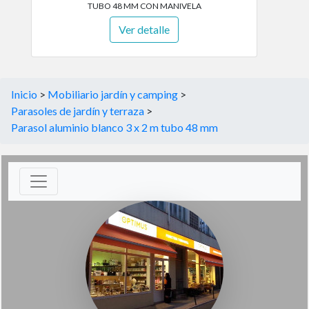
TUBO 48 MM CON MANIVELA
Ver detalle
Inicio
>
Mobiliario jardín y camping
>
Parasoles de jardín y terraza
>
Parasol aluminio blanco 3 x 2 m tubo 48 mm