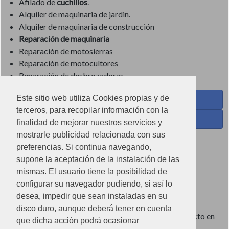
Afilado de
cuchillos
.
Alquiler de maquinaria de jardin.
Alquiler de maquinaria de construcción
Reparación de maquinaria
Reparación de motosierras
Reparación de motocultores
Reparación de desbrozadoras
Este sitio web utiliza Cookies propias y de
Coses de Cuina - Menaje y hogar en Facebook
terceros, para recopilar información con la
Ferreteria Torrandell en Facebook
finalidad de mejorar nuestros servicios y
mostrarle publicidad relacionada con sus
Coses de Cuina en Instagram
preferencias. Si continua navegando,
Condiciones de uso
supone la aceptación de la instalación de las
mismas. El usuario tiene la posibilidad de
Poítica de redes sociales
configurar su navegador pudiendo, si así lo
Política de cookies
desea, impedir que sean instaladas en su
disco duro, aunque deberá tener en cuenta
Imágenes no contractuales, pueden diferir de producto en
que dicha acción podrá ocasionar
tienda.