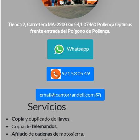
Tienda 2, Carretera MA-2200 km 54,1 07460 Pollença Optimus
frente entrada del Poígono de Pollença.
Whatsapp
971 53 05 49
email@cantorrandell.com
Servicios
Copia
y duplicado de
llaves
.
Copia de
telemandos
.
Afilado
de
cadenas
de motosierra.