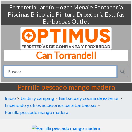
Ferretería
Jardín
Hogar
Menaje
Fontanería
Piscinas
Bricolaje
Pintura
Droguería
Estufas
Barbacoas
Outlet
Can Torrandell
Parrilla pescado mango madera
Inicio
>
Jardín y camping
>
Barbacoa y cocina de exterior
>
Encendido y otros accesorios para barbacoas
>
Parrilla pescado mango madera