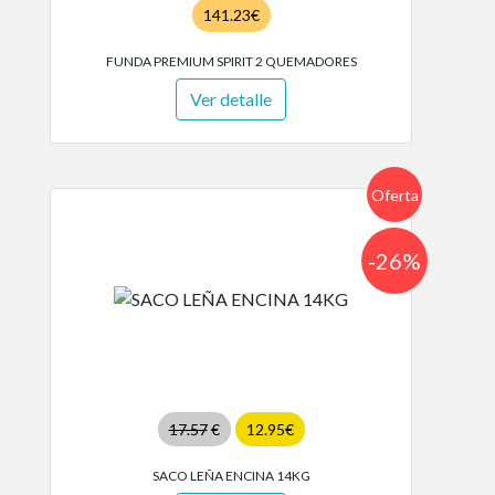
141.23€
FUNDA PREMIUM SPIRIT 2 QUEMADORES
Ver detalle
Oferta
-26%
17.57
€
12.95€
SACO LEÑA ENCINA 14KG