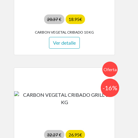
20.37
€
18.95€
CARBON VEGETAL CRIBADO 10 KG
Ver detalle
Oferta
-16%
32.27
€
26.95€