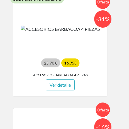
Oferta
-34%
25.70
€
16.95€
ACCESORIOS BARBACOA 4 PIEZAS
Ver detalle
Oferta
-16%