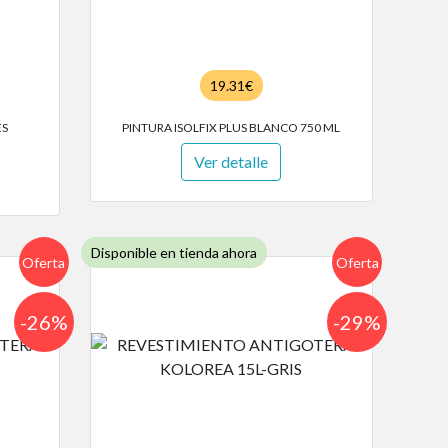
19.31€
ES
PINTURA ISOLFIX PLUS BLANCO 750 ML
Ver detalle
Disponible en tienda ahora
Oferta
Oferta
-26%
-29%