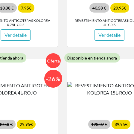
10.38
€
7.95€
40.58
€
29.95€
ENTO ANTIGOTERAS KOLOREA
REVESTIMIENTO ANTIGOTERAS KO
0.75L-GRIS
4L-GRIS
Ver detalle
Ver detalle
 tienda ahora
Disponible en tienda ahora
Oferta
-26%
40.58
€
29.95€
128.07
€
89.95€