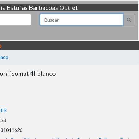
ía
Estufas
Barbacoas
Outlet
o
anco
on lisomat 4l blanco
IER
753
131011626