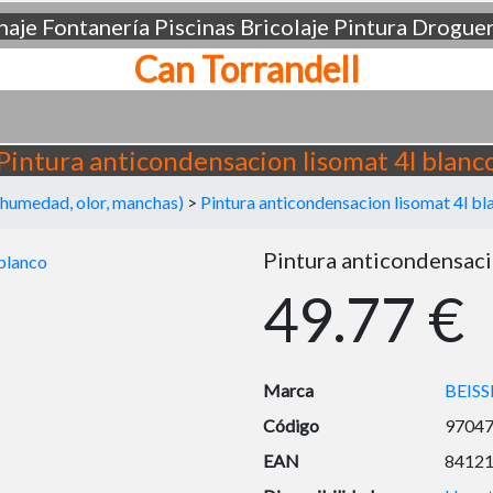
aje
Fontanería
Piscinas
Bricolaje
Pintura
Droguer
Can Torrandell
Pintura anticondensacion lisomat 4l blanc
 (humedad, olor, manchas)
>
Pintura anticondensacion lisomat 4l bl
Pintura anticondensaci
49.77 €
Marca
BEISS
Código
9704
EAN
8412