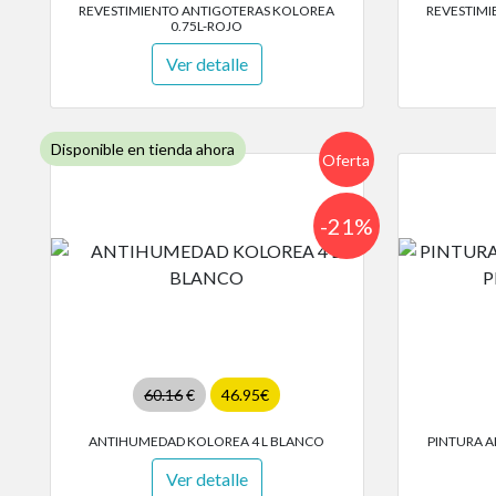
REVESTIMIENTO ANTIGOTERAS KOLOREA
REVESTIMI
0.75L-ROJO
Ver detalle
Disponible en tienda ahora
Oferta
-21%
60.16
€
46.95€
ANTIHUMEDAD KOLOREA 4 L BLANCO
PINTURA A
Ver detalle