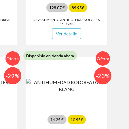
128.07
€
89.95€
LOREA
REVESTIMIENTO ANTIGOTERAS KOLOREA
15L-GRIS
Ver detalle
Disponible en tienda ahora
Oferta
Oferta
-29%
-23%
14.25
€
10.95€