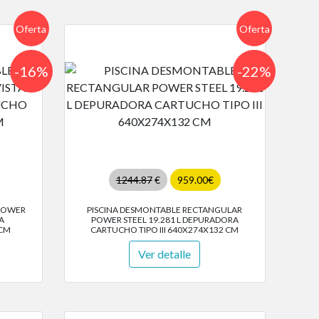
Oferta
Oferta
-16%
-22%
1244.87
€
959.00€
POWER
PISCINA DESMONTABLE RECTANGULAR
A
POWER STEEL 19.281 L DEPURADORA
 CM
CARTUCHO TIPO III 640X274X132 CM
Ver detalle