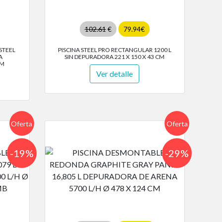
102.61
€
79.94€
STEEL
PISCINA STEEL PRO RECTANGULAR 1200 L
A
SIN DEPURADORA 221 X 150 X 43 CM
CM
Ver detalle
Oferta
Oferta
-19%
-29%