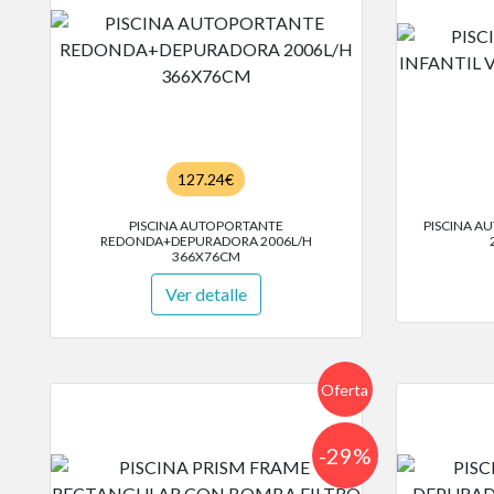
127.24€
PISCINA AUTOPORTANTE
PISCINA A
REDONDA+DEPURADORA 2006L/H
366X76CM
Ver detalle
Oferta
-29%