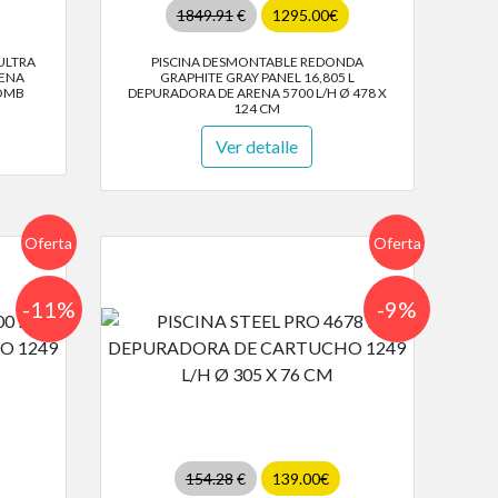
1849.91
€
1295.00€
ULTRA
PISCINA DESMONTABLE REDONDA
RENA
GRAPHITE GRAY PANEL 16,805 L
BOMB
DEPURADORA DE ARENA 5700 L/H Ø 478 X
124 CM
Ver detalle
Oferta
Oferta
-11%
-9%
154.28
€
139.00€