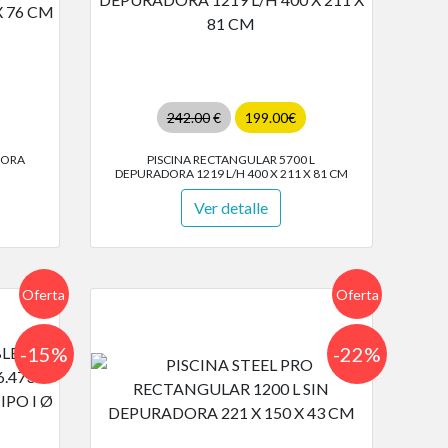
242.00
€
199.00€
DORA
PISCINA RECTANGULAR 5700 L
DEPURADORA 1219 L/H 400 X 211 X 81 CM
Ver detalle
Oferta
Oferta
-15%
-22%