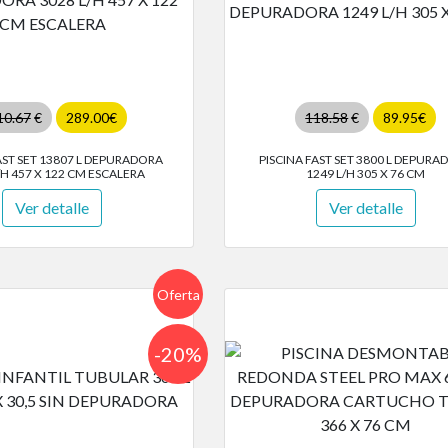
10.67
€
289.00€
118.58
€
89.95€
AST SET 13807 L DEPURADORA
PISCINA FAST SET 3800 L DEPURA
/H 457 X 122 CM ESCALERA
1249 L/H 305 X 76 CM
Ver detalle
Ver detalle
Oferta
-20%