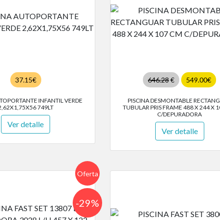
37.15€
646.28
€
549.00€
UTOPORTANTE INFANTIL VERDE
PISCINA DESMONTABLE RECTAN
2,62X1,75X56 749LT
TUBULAR PRIS FRAME 488 X 244 X 
C/DEPURADORA
Ver detalle
Ver detalle
Oferta
-29%