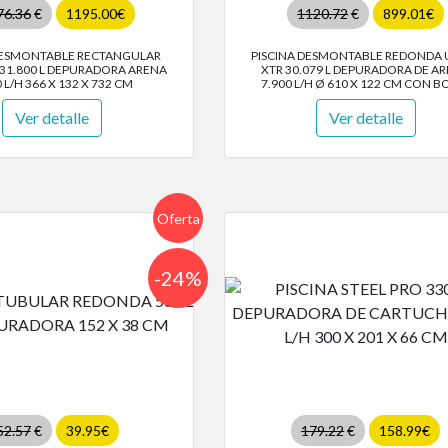
76.36
€
1195.00€
1120.72
€
899.01€
DESMONTABLE RECTANGULAR
PISCINA DESMONTABLE REDONDA 
 31.800 L DEPURADORA ARENA
XTR 30.079 L DEPURADORA DE A
0 L/H 366 X 132 X 732 CM
7.900 L/H Ø 610 X 122 CM CON 
Ver detalle
Ver detalle
Oferta
-24%
52.57
€
39.95€
179.22
€
158.99€