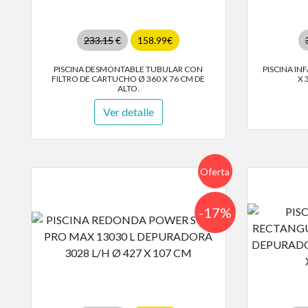
233.15
€
158.99€
PISCINA DESMONTABLE TUBULAR CON
PISCINA IN
FILTRO DE CARTUCHO Ø 360 X 76 CM DE
X 
ALTO.
Ver detalle
Oferta
-17%