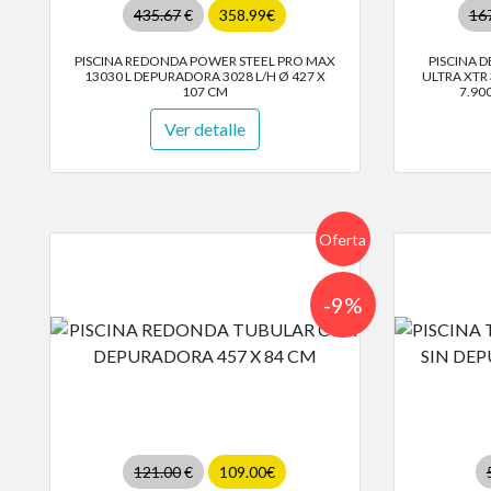
435.67
€
358.99€
16
PISCINA REDONDA POWER STEEL PRO MAX
PISCINA 
13030 L DEPURADORA 3028 L/H Ø 427 X
ULTRA XTR
107 CM
7.90
Ver detalle
Oferta
-9%
121.00
€
109.00€