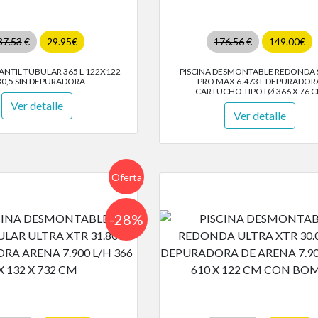
37.53
€
29.95€
176.56
€
149.00€
FANTIL TUBULAR 365 L 122X122
PISCINA DESMONTABLE REDONDA 
30,5 SIN DEPURADORA
PRO MAX 6.473 L DEPURADOR
CARTUCHO TIPO I Ø 366 X 76 
Ver detalle
Ver detalle
Oferta
-28%