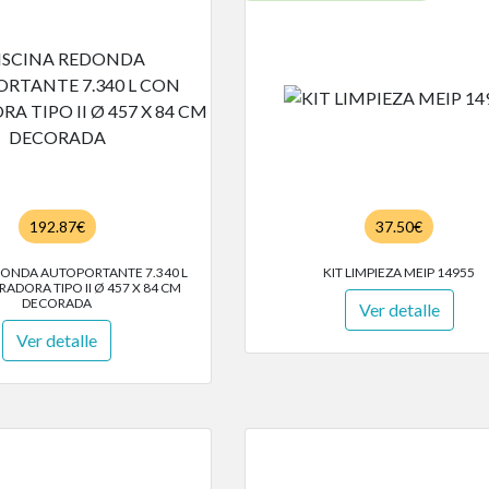
192.87€
37.50€
DONDA AUTOPORTANTE 7.340 L
KIT LIMPIEZA MEIP 14955
ADORA TIPO II Ø 457 X 84 CM
DECORADA
Ver detalle
Ver detalle