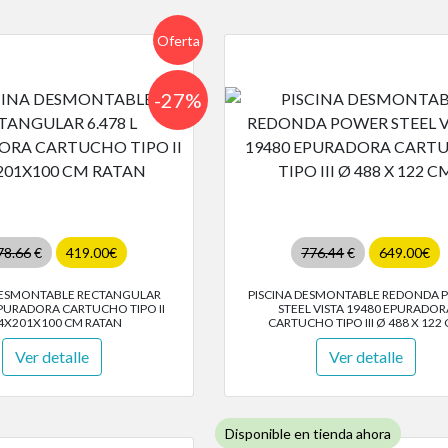
Oferta
-27%
78.66
€
419.00€
776.44
€
649.00€
DESMONTABLE RECTANGULAR
PISCINA DESMONTABLE REDONDA 
EPURADORA CARTUCHO TIPO II
STEEL VISTA 19480 EPURADOR
4X201X100 CM RATAN
CARTUCHO TIPO III Ø 488 X 122
Ver detalle
Ver detalle
Disponible en tienda ahora