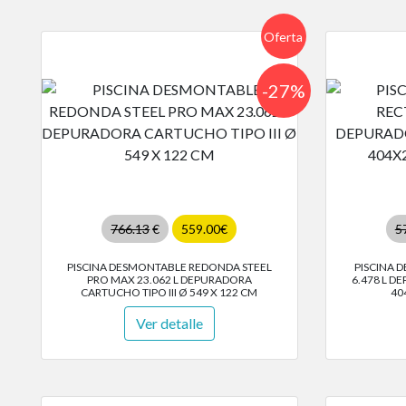
Oferta
-27%
766.13
€
559.00€
5
PISCINA DESMONTABLE REDONDA STEEL
PISCINA 
PRO MAX 23.062 L DEPURADORA
6.478 L D
CARTUCHO TIPO III Ø 549 X 122 CM
40
Ver detalle