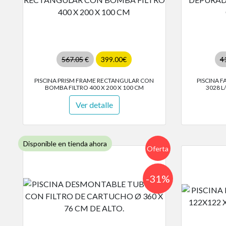
567.05
€
399.00€
4
PISCINA PRISM FRAME RECTANGULAR CON
PISCINA F
BOMBA FILTRO 400 X 200 X 100 CM
3028 L
Ver detalle
Disponible en tienda ahora
Oferta
-31%