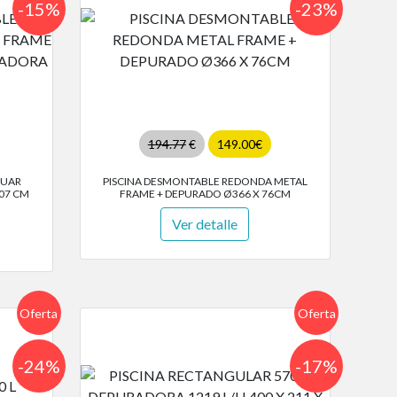
-15%
-23%
194.77
€
149.00€
GUAR
PISCINA DESMONTABLE REDONDA METAL
107 CM
FRAME + DEPURADO Ø366 X 76CM
Ver detalle
Oferta
Oferta
-24%
-17%