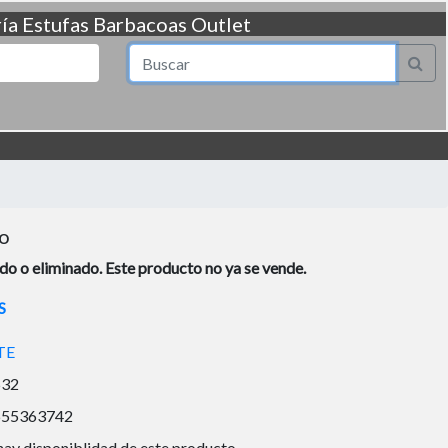
ía
Estufas
Barbacoas
Outlet
co
o o eliminado. Este producto no ya se vende.
S
TE
532
655363742
hay disponiblidad de este producto