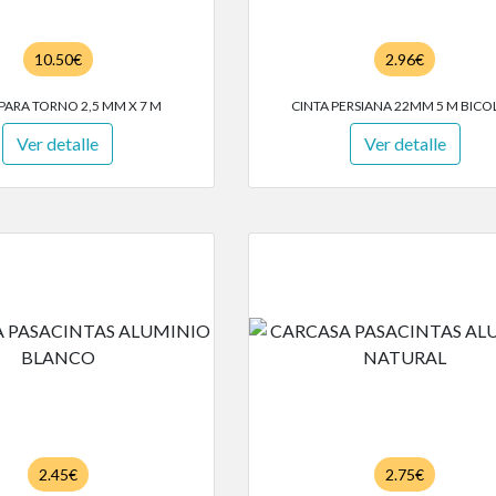
10.50€
2.96€
PARA TORNO 2,5 MM X 7 M
CINTA PERSIANA 22MM 5 M BIC
Ver detalle
Ver detalle
2.45€
2.75€