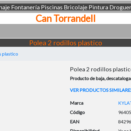
aje
Fontanería
Piscinas
Bricolaje
Pintura
Droguer
Can Torrandell
Polea 2 rodillos plastico
s plastico
Polea 2 rodillos plasti
Producto de baja, descatalogad
VER PRODUCTOS SIMILARE
Marca
KYLA
Código
9640
EAN
8429
Disponibilidad
Ya no 