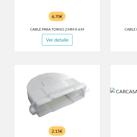
6.70€
CABLE PARA TORNO 2 MM X 6 M
CABLE 
Ver detalle
2.15€