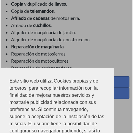
Copia
y duplicado de
llaves
.
Copia de
telemandos
.
Afilado
de
cadenas
de motosierra.
Afilado de
cuchillos
.
Alquiler de maquinaria de jardin.
Alquiler de maquinaria de construcción
Reparación de maquinaria
Reparación de motosierras
Reparación de motocultores
Reparación de desbrozadoras
Este sitio web utiliza Cookies propias y de
Coses de Cuina - Menaje y hogar en Facebook
terceros, para recopilar información con la
Ferreteria Torrandell en Facebook
finalidad de mejorar nuestros servicios y
mostrarle publicidad relacionada con sus
Coses de Cuina en Instagram
preferencias. Si continua navegando,
Condiciones de uso
supone la aceptación de la instalación de las
mismas. El usuario tiene la posibilidad de
Poítica de redes sociales
configurar su navegador pudiendo, si así lo