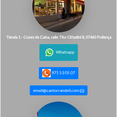
Tienda 1 - Coses de Cuina, calle Tito Cittadini 8, 07460 Pollença
Whatsapp
971 53 05 07
email@cantorrandell.com