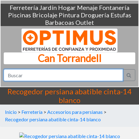
Ferretería
Jardín
Hogar
Menaje
Fontanería
Piscinas
Bricolaje
Pintura
Droguería
Estufas
Barbacoas
Outlet
Can Torrandell
Recogedor persiana abatible cinta-14
blanco
Inicio
>
Ferretería
>
Accesorios para persianas
>
Recogedor persiana abatible cinta-14 blanco