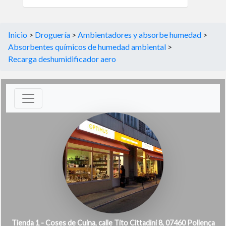
Inicio
>
Droguería
>
Ambientadores y absorbe humedad
>
Absorbentes químicos de humedad ambiental
>
Recarga deshumidificador aero
Tienda 1 - Coses de Cuina, calle Tito Cittadini 8, 07460 Pollença