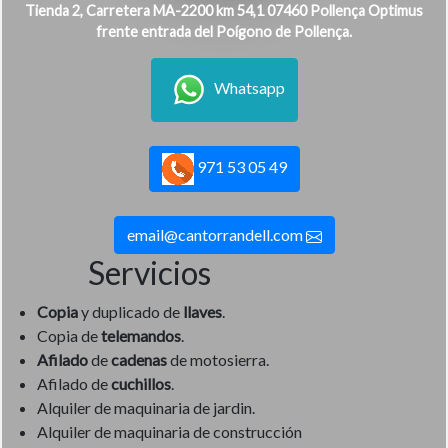
Tienda 2, Carretera MA-2200 km 54,1 07460 Pollença Optimus
frente entrada del Poígono de Pollença.
Whatsapp
971 53 05 49
email@cantorrandell.com
Servicios
Copia
y duplicado de
llaves
.
Copia de
telemandos
.
Afilado
de
cadenas
de motosierra.
Afilado de
cuchillos
.
Alquiler de maquinaria de jardin.
Alquiler de maquinaria de construcción