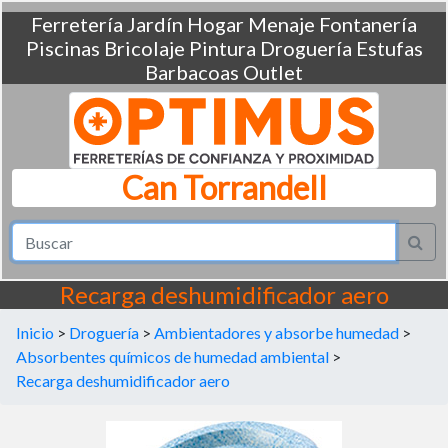
Ferretería
Jardín
Hogar
Menaje
Fontanería
Piscinas
Bricolaje
Pintura
Droguería
Estufas
Barbacoas
Outlet
Can Torrandell
Recarga deshumidificador aero
Inicio
>
Droguería
>
Ambientadores y absorbe humedad
>
Absorbentes químicos de humedad ambiental
>
Recarga deshumidificador aero