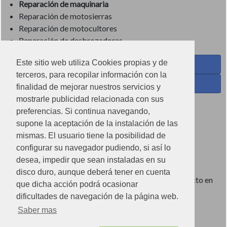
Reparación de maquinaria
Reparación de motosierras
Reparación de motocultores
Reparación de desbrozadoras
Este sitio web utiliza Cookies propias y de
Coses de Cuina - Menaje y hogar en Facebook
terceros, para recopilar información con la
Ferreteria Torrandell en Facebook
finalidad de mejorar nuestros servicios y
mostrarle publicidad relacionada con sus
Coses de Cuina en Instagram
preferencias. Si continua navegando,
Condiciones de uso
supone la aceptación de la instalación de las
mismas. El usuario tiene la posibilidad de
Poítica de redes sociales
configurar su navegador pudiendo, si así lo
Política de cookies
desea, impedir que sean instaladas en su
disco duro, aunque deberá tener en cuenta
Imágenes no contractuales, pueden diferir de producto en
que dicha acción podrá ocasionar
tienda.
dificultades de navegación de la página web.
Saber mas
Ⓒ2022 Can Torrandell s.l. - Nif.B07920762.