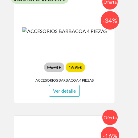
Oferta
-34%
25.70
€
16.95€
ACCESORIOS BARBACOA 4 PIEZAS
Ver detalle
Oferta
-16%