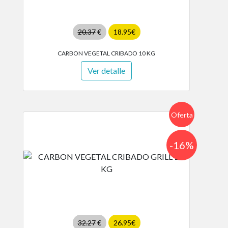
20.37
€
18.95€
CARBON VEGETAL CRIBADO 10 KG
Ver detalle
Oferta
-16%
32.27
€
26.95€