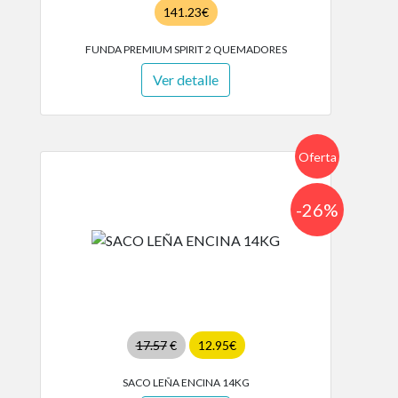
141.23€
FUNDA PREMIUM SPIRIT 2 QUEMADORES
Ver detalle
Oferta
-26%
17.57
€
12.95€
SACO LEÑA ENCINA 14KG