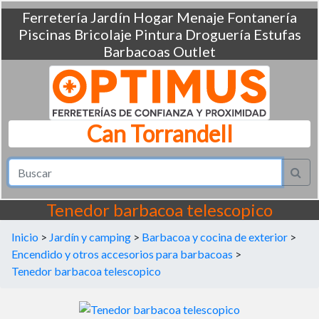
Ferretería
Jardín
Hogar
Menaje
Fontanería
Piscinas
Bricolaje
Pintura
Droguería
Estufas
Barbacoas
Outlet
Can Torrandell
Tenedor barbacoa telescopico
Inicio
>
Jardín y camping
>
Barbacoa y cocina de exterior
>
Encendido y otros accesorios para barbacoas
>
Tenedor barbacoa telescopico