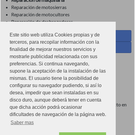
Reparación de motosierras
Reparación de motocultores
Reparación de desbrozadoras
Este sitio web utiliza Cookies propias y de
Coses de Cuina - Menaje y hogar en Facebook
terceros, para recopilar información con la
Ferreteria Torrandell en Facebook
finalidad de mejorar nuestros servicios y
mostrarle publicidad relacionada con sus
Coses de Cuina en Instagram
preferencias. Si continua navegando,
Condiciones de uso
supone la aceptación de la instalación de las
mismas. El usuario tiene la posibilidad de
Poítica de redes sociales
configurar su navegador pudiendo, si así lo
Política de cookies
desea, impedir que sean instaladas en su
disco duro, aunque deberá tener en cuenta
Imágenes no contractuales, pueden diferir de producto en
que dicha acción podrá ocasionar
tienda.
dificultades de navegación de la página web.
Saber mas
Ⓒ2022 Can Torrandell s.l. - Nif.B07920762.