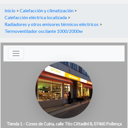
Inicio
>
Calefacción y climatización
>
Calefacción eléctrica localizada
>
Radiadores y otros emisores térmicos eléctricos
>
Termoventilador oscilante 1000/2000w
Tienda 1 - Coses de Cuina, calle Tito Cittadini 8, 07460 Pollença