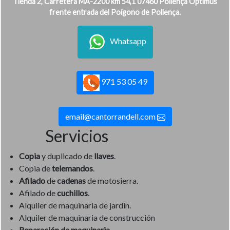
Tienda 2, Carretera MA-2200 km 54,1 07460 Pollença Optimus
frente entrada del Poígono de Pollença.
Whatsapp
971 53 05 49
email@cantorrandell.com
Servicios
Copia
y duplicado de
llaves
.
Copia de
telemandos
.
Afilado
de
cadenas
de motosierra.
Afilado de
cuchillos
.
Alquiler de maquinaria de jardin.
Alquiler de maquinaria de construcción
Reparación de maquinaria