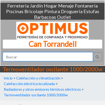
Ferretería
Jardín
Hogar
Menaje
Fontanería
Piscinas
Bricolaje
Pintura
Droguería
Estufas
Barbacoas
Outlet
Can Torrandell
Termoventilador oscilante 1000/2000w
Inicio
>
Calefacción y climatización
>
Calefacción eléctrica localizada
>
Radiadores y otros emisores térmicos eléctricos
>
Termoventilador oscilante 1000/2000w