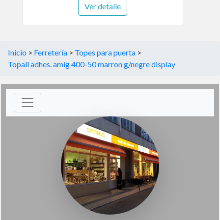
Ver detalle
Inicio
>
Ferretería
>
Topes para puerta
>
Topall adhes. amig 400-50 marron g/negre display