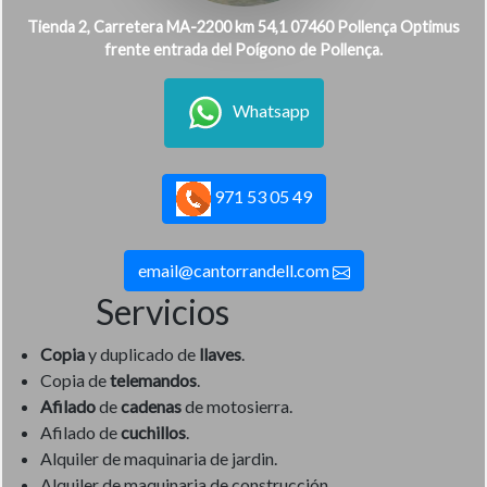
Tienda 2, Carretera MA-2200 km 54,1 07460 Pollença Optimus
frente entrada del Poígono de Pollença.
Whatsapp
971 53 05 49
email@cantorrandell.com
Servicios
Copia
y duplicado de
llaves
.
Copia de
telemandos
.
Afilado
de
cadenas
de motosierra.
Afilado de
cuchillos
.
Alquiler de maquinaria de jardin.
Alquiler de maquinaria de construcción