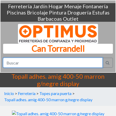
Ferretería
Jardín
Hogar
Menaje
Fontanería
Piscinas
Bricolaje
Pintura
Droguería
Estufas
Barbacoas
Outlet
Can Torrandell
Topall adhes. amig 400-50 marron
g/negre display
Inicio
>
Ferretería
>
Topes para puerta
>
Topall adhes. amig 400-50 marron g/negre display