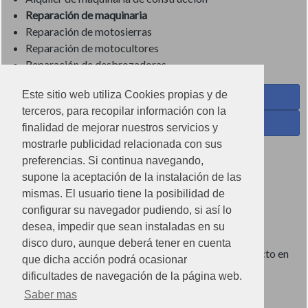
Reparación de maquinaria
Reparación de motosierras
Reparación de motocultores
Reparación de desbrozadoras
Este sitio web utiliza Cookies propias y de
Coses de Cuina - Menaje y hogar en Facebook
terceros, para recopilar información con la
Ferreteria Torrandell en Facebook
finalidad de mejorar nuestros servicios y
mostrarle publicidad relacionada con sus
Coses de Cuina en Instagram
preferencias. Si continua navegando,
Condiciones de uso
supone la aceptación de la instalación de las
mismas. El usuario tiene la posibilidad de
Poítica de redes sociales
configurar su navegador pudiendo, si así lo
Política de cookies
desea, impedir que sean instaladas en su
disco duro, aunque deberá tener en cuenta
Imágenes no contractuales, pueden diferir de producto en
que dicha acción podrá ocasionar
tienda.
dificultades de navegación de la página web.
Saber mas
Ⓒ2022 Can Torrandell s.l. - Nif.B07920762.