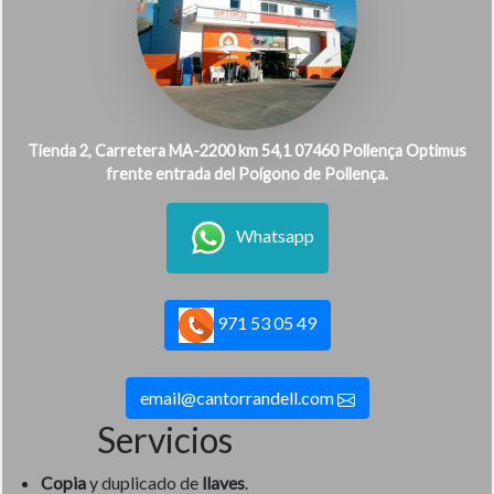
Tienda 2, Carretera MA-2200 km 54,1 07460 Pollença Optimus
frente entrada del Poígono de Pollença.
Whatsapp
971 53 05 49
email@cantorrandell.com
Servicios
Copia
y duplicado de
llaves
.