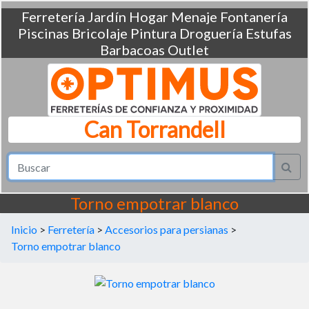
Ferretería
Jardín
Hogar
Menaje
Fontanería
Piscinas
Bricolaje
Pintura
Droguería
Estufas
Barbacoas
Outlet
Can Torrandell
Torno empotrar blanco
Inicio
>
Ferretería
>
Accesorios para persianas
>
Torno empotrar blanco