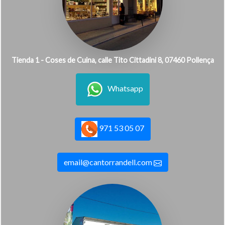
Tienda 1 - Coses de Cuina, calle Tito Cittadini 8, 07460 Pollença
Whatsapp
971 53 05 07
email@cantorrandell.com