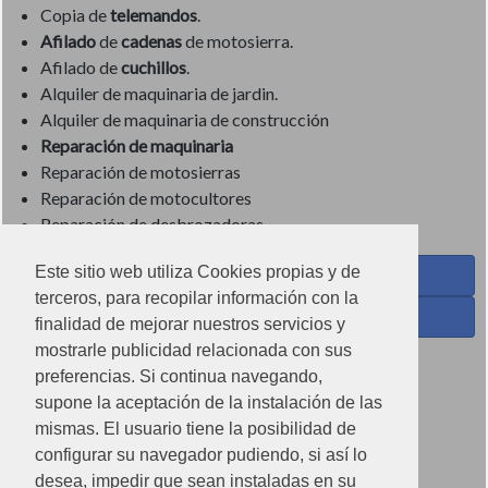
Copia de
telemandos
.
Afilado
de
cadenas
de motosierra.
Afilado de
cuchillos
.
Alquiler de maquinaria de jardin.
Alquiler de maquinaria de construcción
Reparación de maquinaria
Reparación de motosierras
Reparación de motocultores
Reparación de desbrozadoras
Este sitio web utiliza Cookies propias y de
Coses de Cuina - Menaje y hogar en Facebook
terceros, para recopilar información con la
Ferreteria Torrandell en Facebook
finalidad de mejorar nuestros servicios y
mostrarle publicidad relacionada con sus
Coses de Cuina en Instagram
preferencias. Si continua navegando,
Condiciones de uso
supone la aceptación de la instalación de las
mismas. El usuario tiene la posibilidad de
Poítica de redes sociales
configurar su navegador pudiendo, si así lo
Política de cookies
desea, impedir que sean instaladas en su