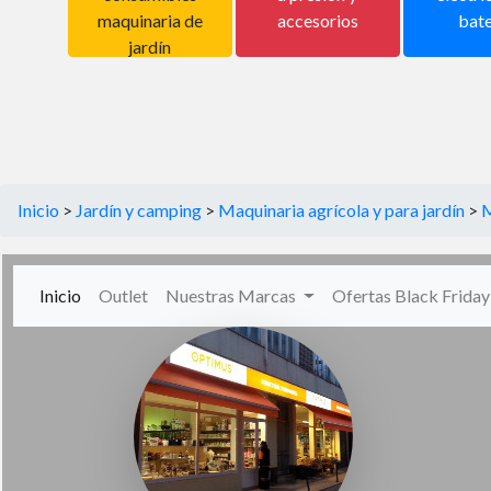
maquinaria de
accesorios
bate
jardín
Inicio
>
Jardín y camping
>
Maquinaria agrícola y para jardín
>
M
(current)
Inicio
Outlet
Nuestras Marcas
Ofertas Black Frida