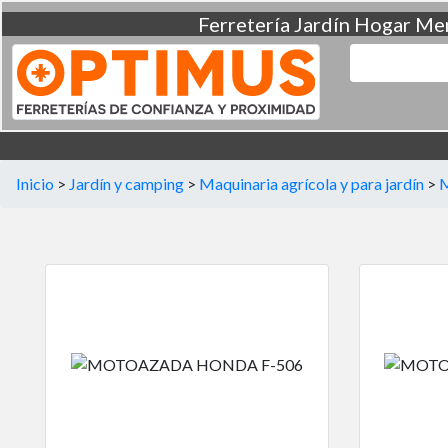
Ferretería
Jardín
Hogar
Men
Inicio
>
Jardín y camping
>
Maquinaria agrícola y para jardín
>
M