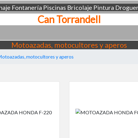
aje
Fontanería
Piscinas
Bricolaje
Pintura
Droguer
Can Torrandell
Motoazadas, motocultores y aperos
otoazadas, motocultores y aperos