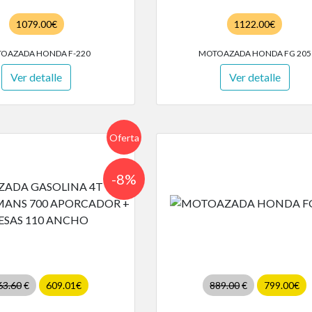
1079.00€
1122.00€
OAZADA HONDA F-220
MOTOAZADA HONDA FG 205
Ver detalle
Ver detalle
Oferta
-8%
63.60
€
609.01€
889.00
€
799.00€