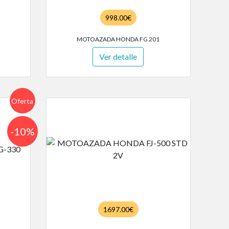
998.00€
MOTOAZADA HONDA FG 201
Ver detalle
Oferta
-10%
1697.00€