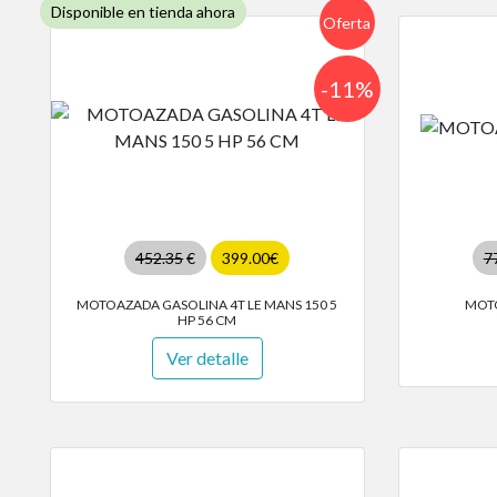
Disponible en tienda ahora
Oferta
-11%
452.35
€
399.00€
7
MOTOAZADA GASOLINA 4T LE MANS 150 5
MOT
HP 56 CM
Ver detalle