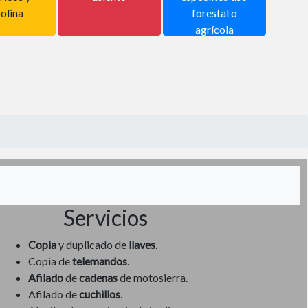
olina
forestal o
agrícola
Servicios
Copia
y duplicado de
llaves
.
Copia de
telemandos
.
Afilado
de
cadenas
de motosierra.
Afilado de
cuchillos
.