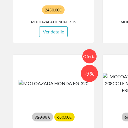
2450.00€
MOTOAZADA HONDA F-506
MOT
Ver detalle
Oferta
-9%
720.00
€
650.00€
6