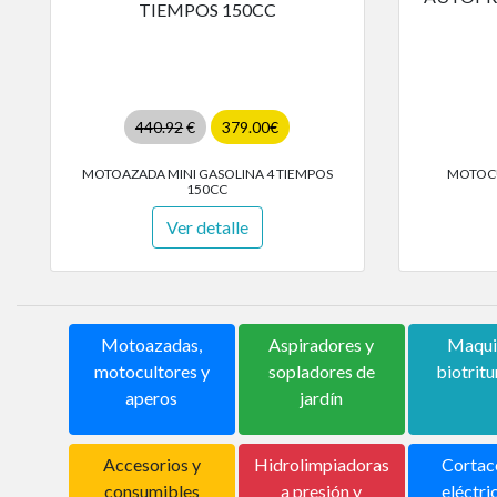
440.92
€
379.00€
MOTOAZADA MINI GASOLINA 4 TIEMPOS
MOTOC
150CC
Ver detalle
Motoazadas,
Aspiradores y
Maqui
motocultores y
sopladores de
biotrit
aperos
jardín
Accesorios y
Hidrolimpiadoras
Cortac
consumibles
a presión y
eléctri