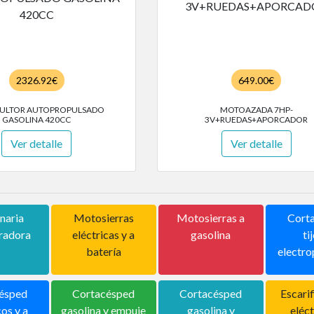
2326.92€
649.00€
ULTOR AUTOPROPULSADO
MOTOAZADA 7HP-
GASOLINA 420CC
3V+RUEDAS+APORCADOR
Ver detalle
Ver detalle
naria
Motosierras
Motosierras a
Corta
uradora
eléctricas y a
gasolina
ti
batería
electro
ésped
Cortacésped
Cortacésped
Escari
cos y a
gasolina y empuje
gasolina y
eléct