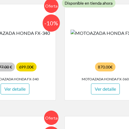
Disponible en tienda ahora
Oferta
-10%
77.00
€
699.00€
870.00€
OAZADA HONDA FX-340
MOTOAZADA HONDA FX-360
Ver detalle
Ver detalle
Oferta