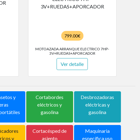
799.00€
MOTOAZADA ARRANQUE ELECTRICO 7HP-
3V+RUEDAS+APORCADOR
Ver detalle
setos y
Cortabordes
Desbrozadoras
jeras
eléctricos y
eléctricas y
portátiles
gasolina
gasolina
ficadores
Cortacésped de
Maquinaria
ricos y
asiento
específica uso