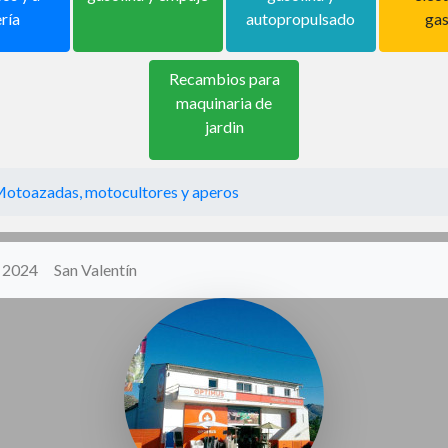
ría
autopropulsado
gas
Recambios para
maquinaria de
jardin
otoazadas, motocultores y aperos
y 2024
San Valentín