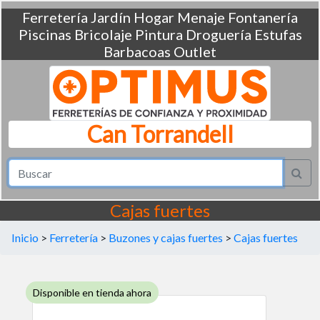
Ferretería
Jardín
Hogar
Menaje
Fontanería
Piscinas
Bricolaje
Pintura
Droguería
Estufas
Barbacoas
Outlet
Can Torrandell
Cajas fuertes
Inicio
>
Ferretería
>
Buzones y cajas fuertes
>
Cajas fuertes
Disponible en tienda ahora