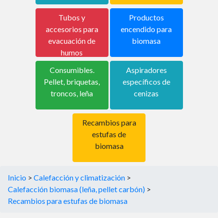
Tubos y
Productos
accesorios para
encendido para
evacuación de
biomasa
humos
Consumibles.
Aspiradores
Pellet, briquetas,
específicos de
troncos, leña
cenizas
Recambios para
estufas de
biomasa
Inicio
>
Calefacción y climatización
>
Calefacción biomasa (leña, pellet carbón)
>
Recambios para estufas de biomasa