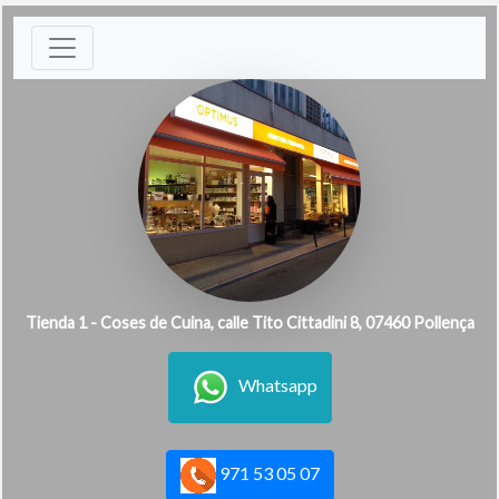
Tienda 1 - Coses de Cuina, calle Tito Cittadini 8, 07460 Pollença
Whatsapp
971 53 05 07