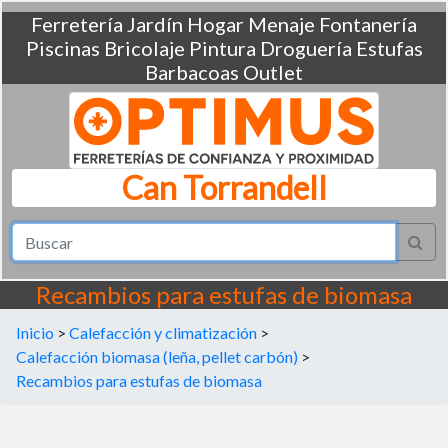
Ferretería
Jardín
Hogar
Menaje
Fontanería
Piscinas
Bricolaje
Pintura
Droguería
Estufas
Barbacoas
Outlet
Can Torrandell
Recambios para estufas de biomasa
Inicio
>
Calefacción y climatización
>
Calefacción biomasa (leña, pellet carbón)
>
Recambios para estufas de biomasa