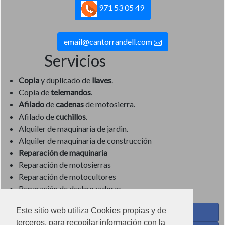
971 53 05 49
email@cantorrandell.com
Servicios
Copia
y duplicado de
llaves
.
Copia de
telemandos
.
Afilado
de
cadenas
de motosierra.
Afilado de
cuchillos
.
Alquiler de maquinaria de jardin.
Alquiler de maquinaria de construcción
Reparación de maquinaria
Reparación de motosierras
Reparación de motocultores
Reparación de desbrozadoras
Este sitio web utiliza Cookies propias y de
Coses de Cuina - Menaje y hogar en Facebook
terceros, para recopilar información con la