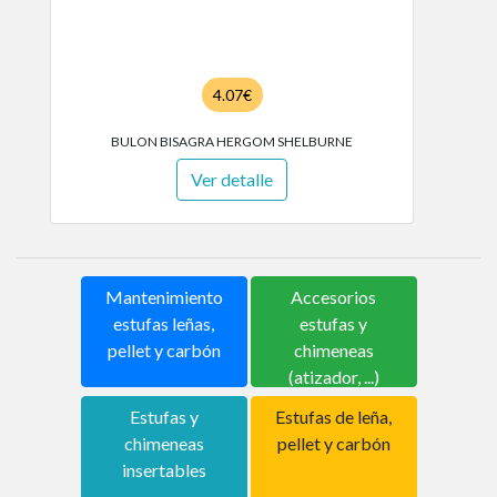
4.07€
BULON BISAGRA HERGOM SHELBURNE
Ver detalle
Mantenimiento
Accesorios
estufas leñas,
estufas y
pellet y carbón
chimeneas
(atizador, ...)
Estufas y
Estufas de leña,
chimeneas
pellet y carbón
insertables