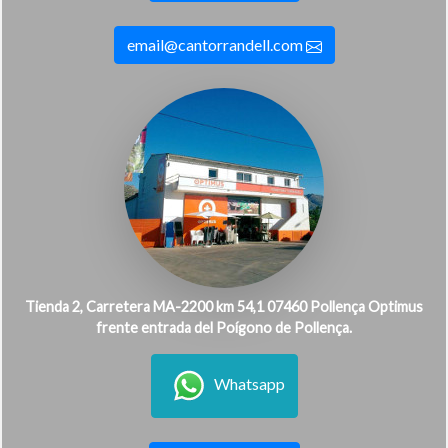
email@cantorrandell.com
Tienda 2, Carretera MA-2200 km 54,1 07460 Pollença Optimus
frente entrada del Poígono de Pollença.
Whatsapp