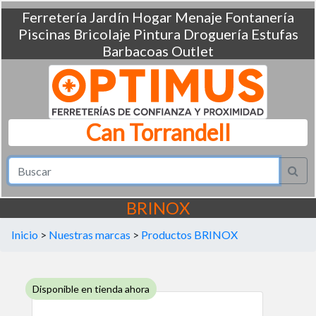
Ferretería
Jardín
Hogar
Menaje
Fontanería
Piscinas
Bricolaje
Pintura
Droguería
Estufas
Barbacoas
Outlet
Can Torrandell
BRINOX
Inicio
>
Nuestras marcas
>
Productos BRINOX
Disponible en tienda ahora