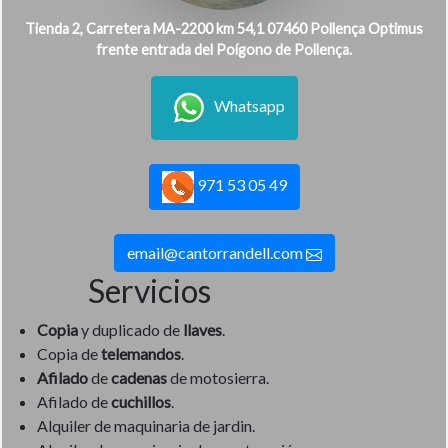
Tienda 2, Carretera MA-2200 km 54,1 07460 Pollença Optimus
frente entrada del Poígono de Pollença.
Whatsapp
971 53 05 49
email@cantorrandell.com
Servicios
Copia
y duplicado de
llaves
.
Copia de
telemandos
.
Afilado
de
cadenas
de motosierra.
Afilado de
cuchillos
.
Alquiler de maquinaria de jardin.