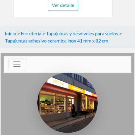
Ver detalle
Inicio
>
Ferretería
>
Tapajuntas y desniveles para suelos
>
Tapajuntas adhesivo ceramica inox 41 mm x 82 cm