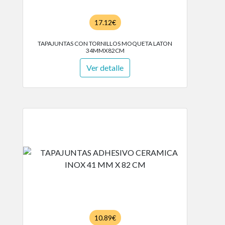
17.12€
TAPAJUNTAS CON TORNILLOS MOQUETA LATON
34MMX82CM
Ver detalle
10.89€