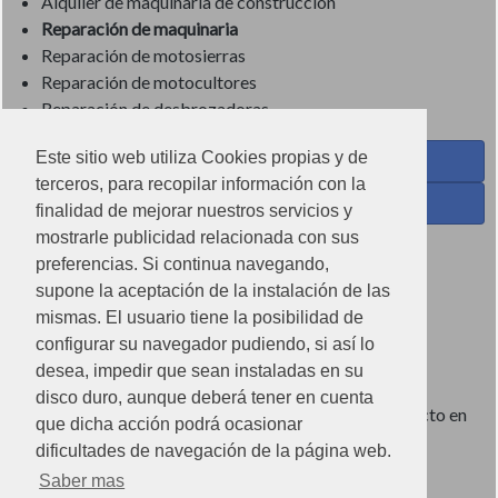
Alquiler de maquinaria de construcción
Reparación de maquinaria
Reparación de motosierras
Reparación de motocultores
Reparación de desbrozadoras
Este sitio web utiliza Cookies propias y de
Coses de Cuina - Menaje y hogar en Facebook
terceros, para recopilar información con la
Ferreteria Torrandell en Facebook
finalidad de mejorar nuestros servicios y
mostrarle publicidad relacionada con sus
Coses de Cuina en Instagram
preferencias. Si continua navegando,
Condiciones de uso
supone la aceptación de la instalación de las
mismas. El usuario tiene la posibilidad de
Poítica de redes sociales
configurar su navegador pudiendo, si así lo
Política de cookies
desea, impedir que sean instaladas en su
disco duro, aunque deberá tener en cuenta
Imágenes no contractuales, pueden diferir de producto en
que dicha acción podrá ocasionar
tienda.
dificultades de navegación de la página web.
Saber mas