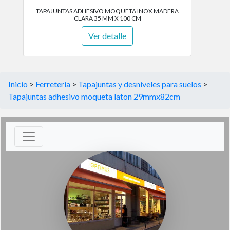
TAPAJUNTAS ADHESIVO MOQUETA INOX MADERA
CLARA 35 MM X 100 CM
Ver detalle
Inicio
>
Ferretería
>
Tapajuntas y desniveles para suelos
>
Tapajuntas adhesivo moqueta laton 29mmx82cm