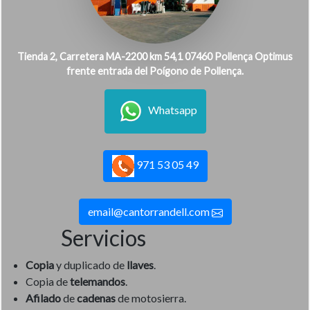
Tienda 2, Carretera MA-2200 km 54,1 07460 Pollença Optimus
frente entrada del Poígono de Pollença.
Whatsapp
971 53 05 49
email@cantorrandell.com
Servicios
Copia
y duplicado de
llaves
.
Copia de
telemandos
.
Afilado
de
cadenas
de motosierra.