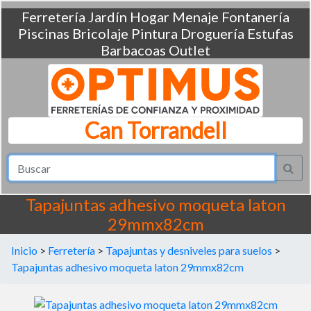
Ferretería
Jardín
Hogar
Menaje
Fontanería
Piscinas
Bricolaje
Pintura
Droguería
Estufas
Barbacoas
Outlet
Can Torrandell
Tapajuntas adhesivo moqueta laton
29mmx82cm
Inicio
>
Ferretería
>
Tapajuntas y desniveles para suelos
>
Tapajuntas adhesivo moqueta laton 29mmx82cm