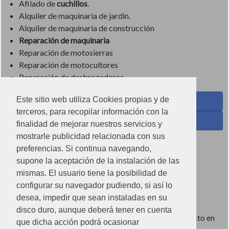
Afilado de
cuchillos
.
Alquiler de maquinaria de jardin.
Alquiler de maquinaria de construcción
Reparación de maquinaria
Reparación de motosierras
Reparación de motocultores
Reparación de desbrozadoras
Este sitio web utiliza Cookies propias y de
Coses de Cuina - Menaje y hogar en Facebook
terceros, para recopilar información con la
Ferreteria Torrandell en Facebook
finalidad de mejorar nuestros servicios y
mostrarle publicidad relacionada con sus
Coses de Cuina en Instagram
preferencias. Si continua navegando,
Condiciones de uso
supone la aceptación de la instalación de las
mismas. El usuario tiene la posibilidad de
Poítica de redes sociales
configurar su navegador pudiendo, si así lo
Política de cookies
desea, impedir que sean instaladas en su
disco duro, aunque deberá tener en cuenta
Imágenes no contractuales, pueden diferir de producto en
que dicha acción podrá ocasionar