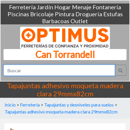
Ferretería
Jardín
Hogar
Menaje
Fontanería
Piscinas
Bricolaje
Pintura
Droguería
Estufas
Barbacoas
Outlet
Can Torrandell
Tapajuntas adhesivo moqueta madera
clara 29mmx82cm
Inicio
>
Ferretería
>
Tapajuntas y desniveles para suelos
>
Tapajuntas adhesivo moqueta madera clara 29mmx82cm