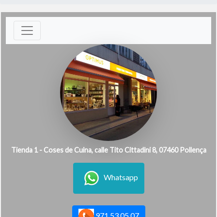
Tienda 1 - Coses de Cuina, calle Tito Cittadini 8, 07460 Pollença
Whatsapp
971 53 05 07