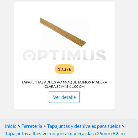
13.37€
TAPAJUNTAS ADHESIVO MOQUETA INOX MADERA
CLARA 35 MM X 100 CM
Ver detalle
Inicio
>
Ferretería
>
Tapajuntas y desniveles para suelos
>
Tapajuntas adhesivo moqueta madera clara 29mmx82cm