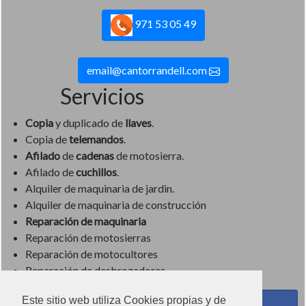
971 53 05 49
email@cantorrandell.com
Servicios
Copia
y duplicado de
llaves
.
Copia de
telemandos
.
Afilado
de
cadenas
de motosierra.
Afilado de
cuchillos
.
Alquiler de maquinaria de jardin.
Alquiler de maquinaria de construcción
Reparación de maquinaria
Reparación de motosierras
Reparación de motocultores
Reparación de desbrozadoras
Este sitio web utiliza Cookies propias y de
Coses de Cuina - Menaje y hogar en Facebook