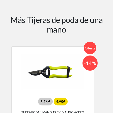
Más Tijeras de poda de una
mano
Oferta
-14%
5.76
€
4.95€
TIJERA PODA 1 MANO 19 CM MANGO ACERO