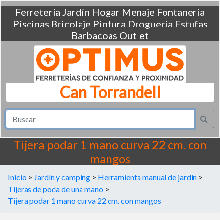
Ferretería
Jardín
Hogar
Menaje
Fontanería
Piscinas
Bricolaje
Pintura
Droguería
Estufas
Barbacoas
Outlet
Can Torrandell
Tijera podar 1 mano curva 22 cm. con
mangos
Inicio
>
Jardín y camping
>
Herramienta manual de jardín
>
Tijeras de poda de una mano
>
Tijera podar 1 mano curva 22 cm. con mangos