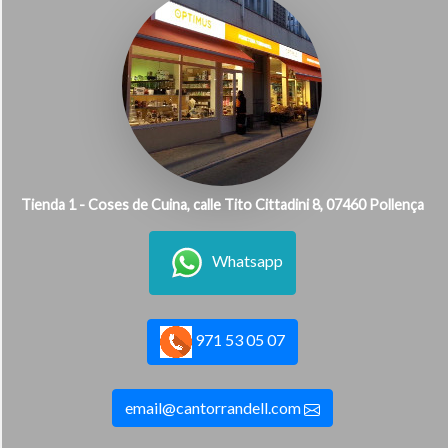
Tienda 1 - Coses de Cuina, calle Tito Cittadini 8, 07460 Pollença
Whatsapp
971 53 05 07
email@cantorrandell.com