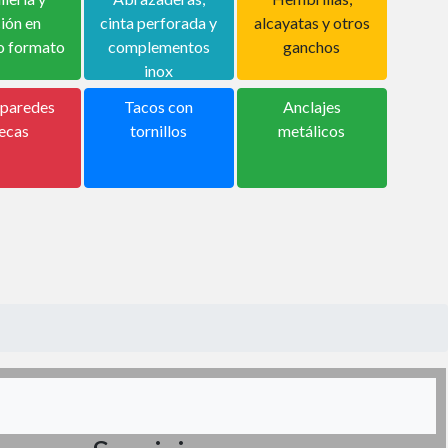
ción en
cinta perforada y
alcayatas y otros
o formato
complementos
ganchos
inox
 paredes
Tacos con
Anclajes
ecas
tornillos
metálicos