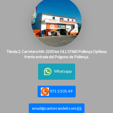
Tienda 2, Carretera MA-2200 km 54,1 07460 Pollença Optimus
frente entrada del Poígono de Pollença.
Whatsapp
971 53 05 49
email@cantorrandell.com