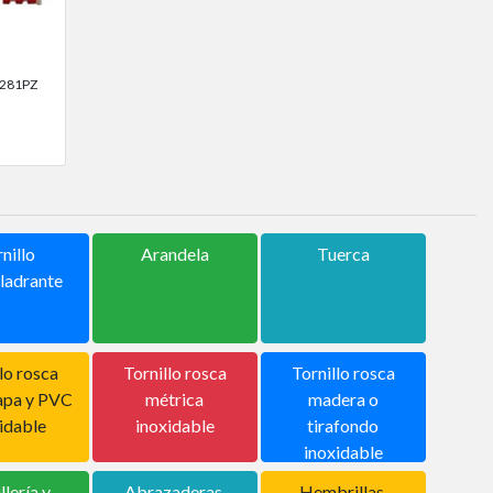
-281PZ
nillo
Arandela
Tuerca
ladrante
lo rosca
Tornillo rosca
Tornillo rosca
apa y PVC
métrica
madera o
idable
inoxidable
tirafondo
inoxidable
llería y
Abrazaderas,
Hembrillas,