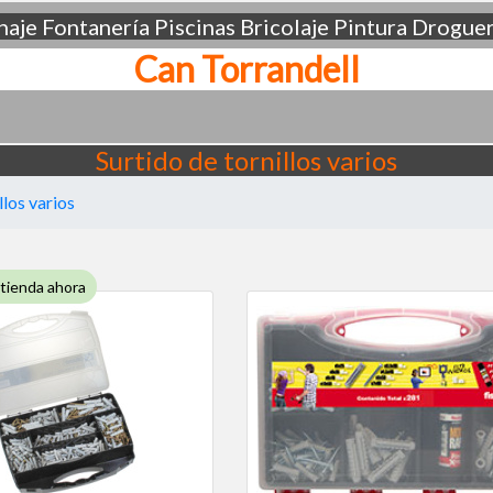
aje
Fontanería
Piscinas
Bricolaje
Pintura
Droguer
Can Torrandell
Surtido de tornillos varios
llos varios
 tienda ahora