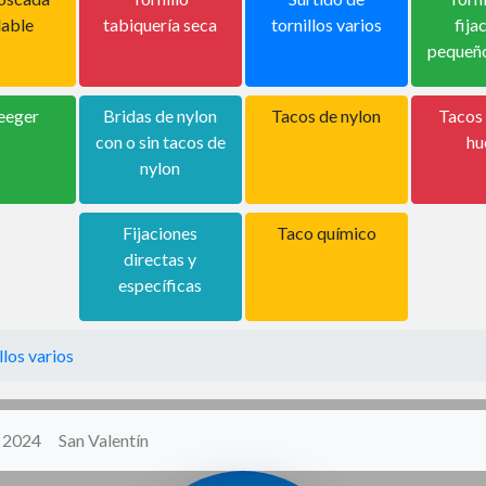
dable
tabiquería seca
tornillos varios
fija
pequeñ
eeger
Bridas de nylon
Tacos de nylon
Tacos
con o sin tacos de
hu
nylon
Fijaciones
Taco químico
directas y
específicas
llos varios
y 2024
San Valentín