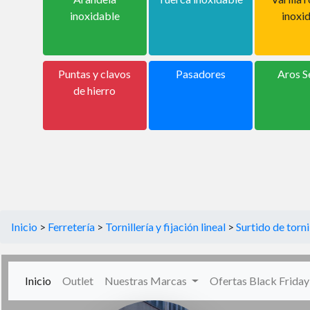
inoxidable
inoxi
Puntas y clavos
Pasadores
Aros S
de hierro
Inicio
>
Ferretería
>
Tornillería y fijación lineal
>
Surtido de torni
(current)
Inicio
Outlet
Nuestras Marcas
Ofertas Black Frida