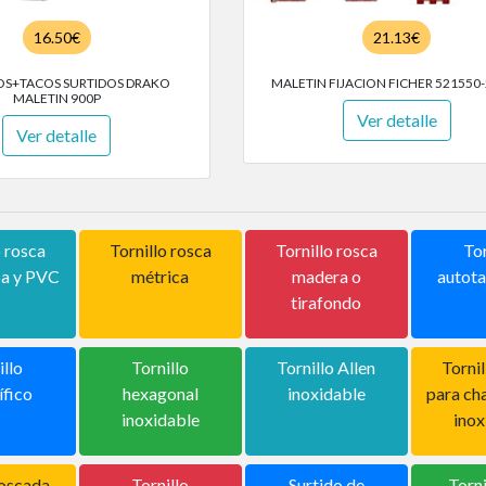
16.50€
21.13€
OS+TACOS SURTIDOS DRAKO
MALETIN FIJACION FICHER 521550
MALETIN 900P
Ver detalle
Ver detalle
o rosca
Tornillo rosca
Tornillo rosca
Tor
pa y PVC
métrica
madera o
autota
tirafondo
illo
Tornillo
Tornillo Allen
Tornil
ífico
hexagonal
inoxidable
para ch
inoxidable
inox
roscada
Tornillo
Surtido de
Torni