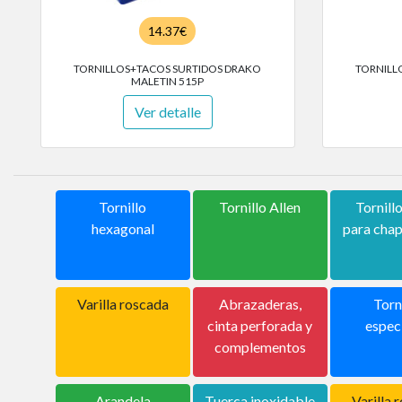
14.37€
TORNILLOS+TACOS SURTIDOS DRAKO
TORNILL
MALETIN 515P
Ver detalle
Tornillo
Tornillo Allen
Tornill
hexagonal
para cha
Varilla roscada
Abrazaderas,
Torn
cinta perforada y
espec
complementos
Arandela
Tuerca inoxidable
Varilla 