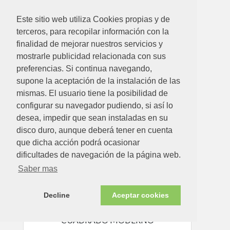
Este sitio web utiliza Cookies propias y de
terceros, para recopilar información con la
finalidad de mejorar nuestros servicios y
mostrarle publicidad relacionada con sus
preferencias. Si continua navegando,
10.57€
supone la aceptación de la instalación de las
mismas. El usuario tiene la posibilidad de
PALA RECOGEDOR CENIZAS METALICO 16,5 X 17,5 X
47, 5 CM MANGO MADERA LARGO
configurar su navegador pudiendo, si así lo
desea, impedir que sean instaladas en su
Ver detalle
disco duro, aunque deberá tener en cuenta
que dicha acción podrá ocasionar
dificultades de navegación de la página web.
Disponible en tienda ahora
Saber mas
Decline
Aceptar cookies