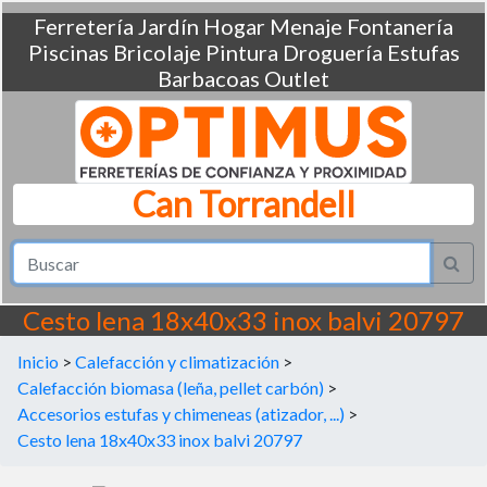
Ferretería
Jardín
Hogar
Menaje
Fontanería
Piscinas
Bricolaje
Pintura
Droguería
Estufas
Barbacoas
Outlet
Can Torrandell
Cesto lena 18x40x33 inox balvi 20797
Inicio
>
Calefacción y climatización
>
Calefacción biomasa (leña, pellet carbón)
>
Accesorios estufas y chimeneas (atizador, ...)
>
Cesto lena 18x40x33 inox balvi 20797