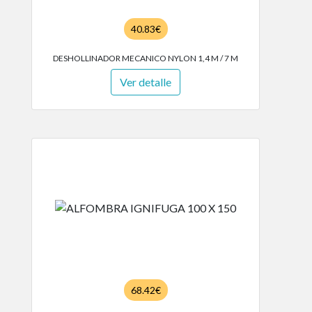
40.83€
DESHOLLINADOR MECANICO NYLON 1,4 M / 7 M
Ver detalle
68.42€