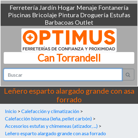
Ferretería
Jardín
Hogar
Menaje
Fontanería
Piscinas
Bricolaje
Pintura
Droguería
Estufas
Barbacoas
Outlet
Can Torrandell
Leñero esparto alargado grande con asa
forrado
Inicio
>
Calefacción y climatización
>
Calefacción biomasa (leña, pellet carbón)
>
Accesorios estufas y chimeneas (atizador, ...)
>
Leñero esparto alargado grande con asa forrado