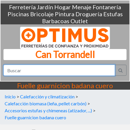
Ferretería
Jardín
Hogar
Menaje
Fontanería
Piscinas
Bricolaje
Pintura
Droguería
Estufas
Barbacoas
Outlet
Can Torrandell
Fuelle guarnicion badana cuero
Inicio
>
Calefacción y climatización
>
Calefacción biomasa (leña, pellet carbón)
>
Accesorios estufas y chimeneas (atizador, ...)
>
Fuelle guarnicion badana cuero