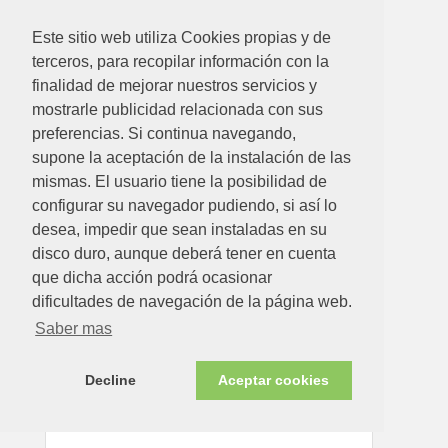
Este sitio web utiliza Cookies propias y de
terceros, para recopilar información con la
finalidad de mejorar nuestros servicios y
mostrarle publicidad relacionada con sus
10.57€
preferencias. Si continua navegando,
supone la aceptación de la instalación de las
PALA RECOGEDOR CENIZAS METALICO 16,5 X 17,5 X
47, 5 CM MANGO MADERA LARGO
mismas. El usuario tiene la posibilidad de
configurar su navegador pudiendo, si así lo
Ver detalle
desea, impedir que sean instaladas en su
disco duro, aunque deberá tener en cuenta
que dicha acción podrá ocasionar
Disponible en tienda ahora
dificultades de navegación de la página web.
Saber mas
Decline
Aceptar cookies