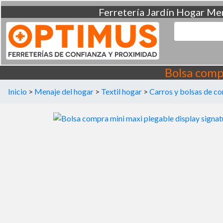
Ferretería
Jardín
Hogar
Men
Bolsa comp
Inicio
>
Menaje del hogar
>
Textil hogar
>
Carros y bolsas de c