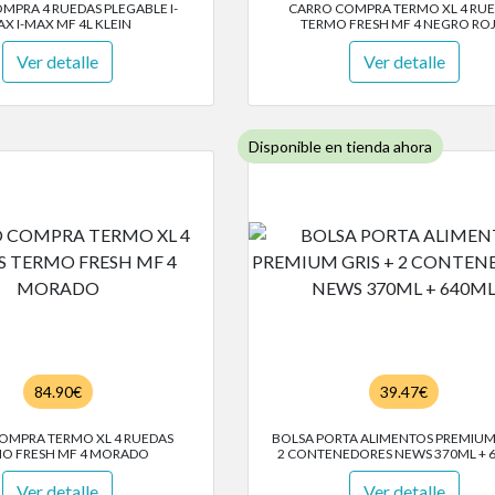
MPRA 4 RUEDAS PLEGABLE I-
CARRO COMPRA TERMO XL 4 RU
X I-MAX MF 4L KLEIN
TERMO FRESH MF 4 NEGRO RO
Ver detalle
Ver detalle
Disponible en tienda ahora
84.90€
39.47€
OMPRA TERMO XL 4 RUEDAS
BOLSA PORTA ALIMENTOS PREMIUM 
O FRESH MF 4 MORADO
2 CONTENEDORES NEWS 370ML + 
Ver detalle
Ver detalle