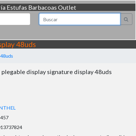
ía
Estufas
Barbacoas
Outlet
splay 48uds
y 48uds
 plegable display signature display 48uds
ENTHEL
1457
013737824