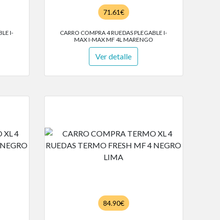
71.61€
LE I-
CARRO COMPRA 4 RUEDAS PLEGABLE I-
MAX I-MAX MF 4L MARENGO
Ver detalle
84.90€