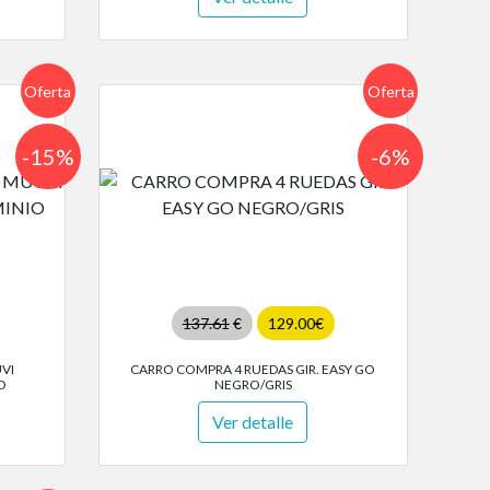
Oferta
Oferta
-15%
-6%
137.61
€
129.00€
VI
CARRO COMPRA 4 RUEDAS GIR. EASY GO
O
NEGRO/GRIS
Ver detalle