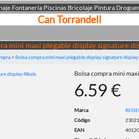
aje
Fontanería
Piscinas
Bricolaje
Pintura
Droguer
Can Torrandell
ra mini maxi plegable display signature di
ompra
>
Bolsa compra mini maxi plegable display signature displa
Bolsa compra mini maxi
6.59 €
Marca
REIS
Código
2302
EAN
4012